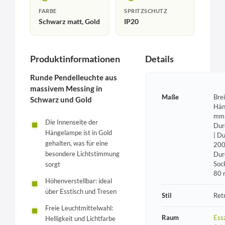
FARBE
SPRITZSCHUTZ
Schwarz matt, Gold
IP20
Produktinformationen
Details
Runde Pendelleuchte aus
massivem Messing in
Maße
Bre
Schwarz und Gold
Hän
mm 
Die Innenseite der
Dur
Hängelampe ist in Gold
| D
gehalten, was für eine
200
besondere Lichtstimmung
Dur
Soc
sorgt
80
Höhenverstellbar: ideal
über Esstisch und Tresen
Stil
Ret
Freie Leuchtmittelwahl:
Raum
Ess
Helligkeit und Lichtfarbe