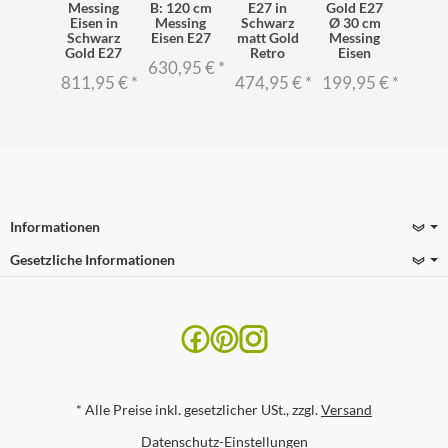
ld H:
Messing
B: 120 cm
E27 in
Gold E27
Schw
7 cm
Eisen in
Messing
Schwarz
Ø 30 cm
Gold
ssing
Schwarz
Eisen E27
matt Gold
Messing
Ø 40
en E27
Gold E27
Retro
Eisen
Mess
630,95 €
*
Eis
2,95 €
*
811,95 €
*
474,95 €
*
199,95 €
*
218,
Informationen
Gesetzliche Informationen
*
Alle Preise inkl. gesetzlicher USt., zzgl.
Versand
Datenschutz-Einstellungen