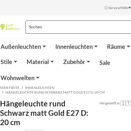
ⓘ Service/Hilfe
Außenleuchten
Innenleuchten
Räume
Stile
Material
Zubehör
Sale
Wohnwelten
STARTSEITE
INNENLEUCHTEN
HÄNGELEUCHTE RUND SCHWARZ MATT GOLD E27 D: 20 CM
Hängeleuchte rund
🇮🇹
Hergestellt in:
Schwarz matt Gold E27 D:
20 cm