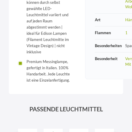
Arb
können durch selbst
Wo
gewählte LED-
Leuchtmittel variiert und
Art
Hän
auf jeden Raum
abgestimmt werden |
Flammen
1
ideal für Edison Lampen
(Filament Leuchtmitte im
Vintage Design) | nicht
Besonderheiten
Spa
inklusive
Besonderheit
Vers
Premium Messinglampe,
Mit
gefertigt in Italien. 100%
Handarbeit. Jede Leuchte
ist eine Einzelanfertigung.
PASSENDE LEUCHTMITTEL