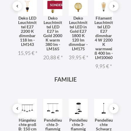
SONDERANGEBOT
TO
XXL
Deko LED
Deko
Deko
Filament
LE
chtmit
Leuchtmit
Leuchtmit
Leuchtmit
Leuchtmit
Edi
 LED L:
tel E27
tel LED
tel LED in
tel LED
Lam
cm E27
2200 K
E27 in
Gold E27
E27
Fass
0 lm
dimmbar
Gold 2000
1800 K
dimmbar
E2
00 K
118 lm -
K warm
120 lm
4 W 2200
Fila
mbar -
LM143
380 lm -
dimmbar -
K
Leuch
M167
LM165
LM175
warmwei
tel
15,95 €
*
ß 400 lm -
LM1
95 €
*
20,88 €
*
39,95 €
*
LM10060
8,90
9,95 €
*
FAMILIE
dleuc
Hängeleu
Pendelleu
Pendelleu
Pendelleu
Run
hte
chte groß
chte 3-
chte 3-
chte
Häng
hwarz
B: 150 cm
flammig
flammig
Schwarz
ch