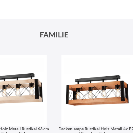
Schneeberger Str. 3
PLZ, Ort
09125 Sachsen Chemnitz
FAMILIE
olz Metall Rustikal 63 cm
Deckenlampe Rustikal Holz Metall 4x E