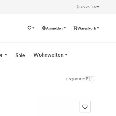
ⓘ Service/Hilfe
Anmelden
Warenkorb
Wunschzettel
r
Wohnwelten
Sale
🇵🇱
Hergestellt in: