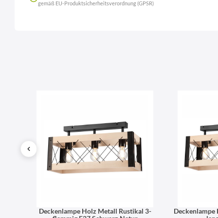
gemäß EU-Produktsicherheitsverordnung (GPSR)
Name
LierOn GmbH
Anschrift
ar 4-
Deckenlampe Holz Metall Rustikal 3-
Deckenlampe H