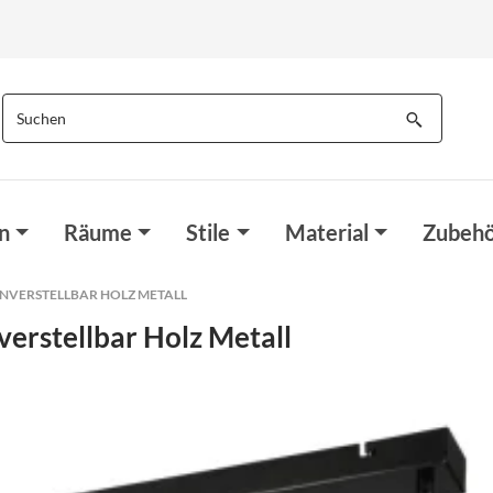
n
Räume
Stile
Material
Zubehö
ENVERSTELLBAR HOLZ METALL
erstellbar Holz Metall