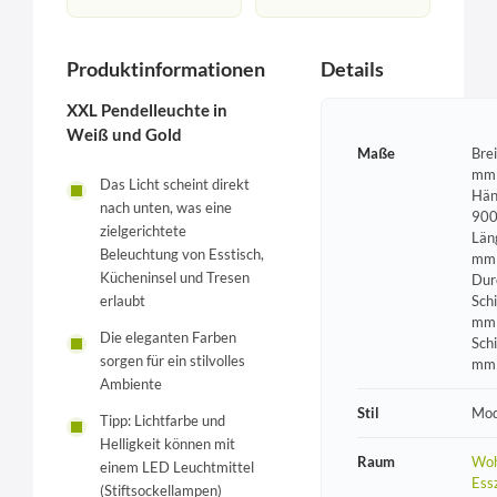
Produktinformationen
Details
XXL Pendelleuchte in
Weiß und Gold
Maße
Brei
mm 
Das Licht scheint direkt
Hän
nach unten, was eine
900
zielgerichtete
Län
Beleuchtung von Esstisch,
mm 
Kücheninsel und Tresen
Dur
erlaubt
Sch
mm 
Die eleganten Farben
Sch
sorgen für ein stilvolles
mm
Ambiente
Stil
Mod
Tipp: Lichtfarbe und
Helligkeit können mit
Raum
Woh
einem LED Leuchtmittel
Ess
(Stiftsockellampen)