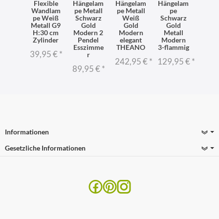
3256 -
Flexible
Hängelam
Hängelam
Hängelam
Häng
delleu
Wandlam
pe Metall
pe Metall
pe
pe W
te G9
pe Weiß
Schwarz
Weiß
Schwarz
Go
Metall G9
Gold
Gold
Gold
Mess
9,95 €
*
H:30 cm
Modern 2
Modern
Metall
H:50
Zylinder
Pendel
elegant
Modern
G9 bis
Esszimme
THEANO
3-flammig
eleg
39,95 €
*
r
242,95 €
*
129,95 €
*
68,9
89,95 €
*
Informationen
Gesetzliche Informationen