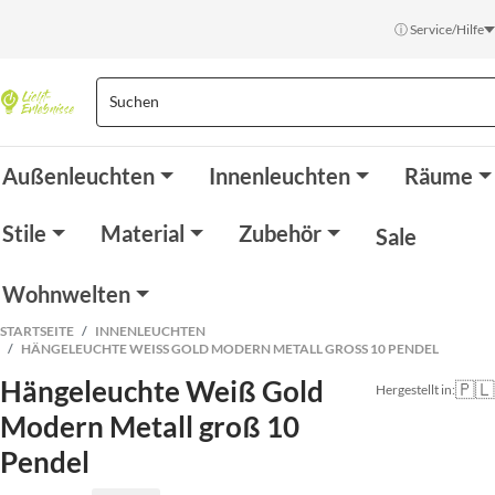
ⓘ Service/Hilfe
Außenleuchten
Innenleuchten
Räume
Stile
Material
Zubehör
Sale
Wohnwelten
STARTSEITE
INNENLEUCHTEN
HÄNGELEUCHTE WEISS GOLD MODERN METALL GROSS 10 PENDEL
Hängeleuchte Weiß Gold
🇵🇱
Hergestellt in:
Modern Metall groß 10
Pendel