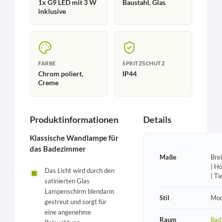
1x G9 LED mit 3 W
Baustahl, Glas
inklusive
FARBE
SPRITZSCHUTZ
Chrom poliert,
IP44
Creme
Produktinformationen
Details
Klassische Wandlampe für
das Badezimmer
Maße
Bre
| H
Das Licht wird durch den
| T
satinierten Glas
Lampenschirm blendarm
Stil
Mod
gestreut und sorgt für
eine angenehme
Raum
Bad