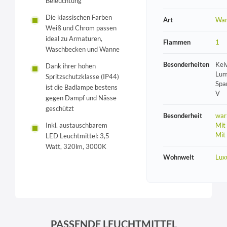
Beleuchtung
Die klassischen Farben
Art
Wan
Weiß und Chrom passen
ideal zu Armaturen,
Flammen
1
Waschbecken und Wanne
Besonderheiten
Kel
Dank ihrer hohen
Lum
Spritzschutzklasse (IP44)
Spa
ist die Badlampe bestens
V
gegen Dampf und Nässe
geschützt
Besonderheit
war
Mit
Inkl. austauschbarem
Mit
LED Leuchtmittel: 3,5
Watt, 320lm, 3000K
Wohnwelt
Lux
PASSENDE LEUCHTMITTEL