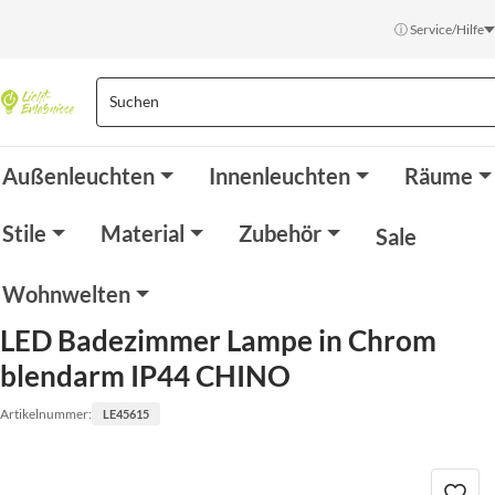
ⓘ Service/Hilfe
Außenleuchten
Innenleuchten
Räume
Stile
Material
Zubehör
Sale
Wohnwelten
LED Badezimmer Lampe in Chrom
blendarm IP44 CHINO
Artikelnummer:
LE45615