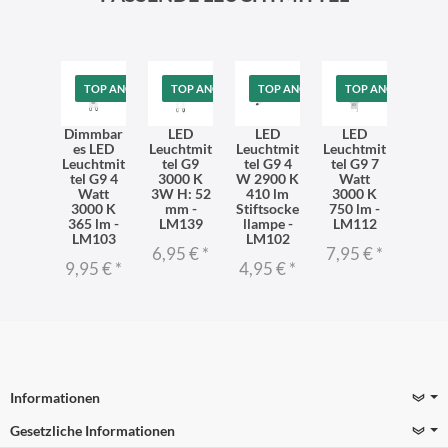
TOP ANGEBOT
TOP ANGEBOT
TOP ANGEBOT
TOP ANGEBOT
Dimmbar
LED
LED
LED
es LED
Leuchtmit
Leuchtmit
Leuchtmit
Leuchtmit
tel G9
tel G9 4
tel G9 7
tel G9 4
3000 K
W 2900 K
Watt
Watt
3W H: 52
410 lm
3000 K
3000 K
mm -
Stiftsocke
750 lm -
365 lm -
LM139
llampe -
LM112
LM103
LM102
6,95 €
*
7,95 €
*
9,95 €
*
4,95 €
*
Informationen
Gesetzliche Informationen