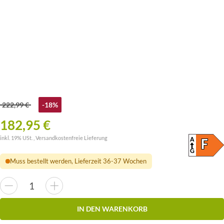
222,99 €
-18%
182,95 €
inkl. 19% USt. ,
Versandkostenfreie Lieferung
A
ENER
F
(SKAL
G
Muss bestellt werden, Lieferzeit 36-37 Wochen
IN DEN WARENKORB