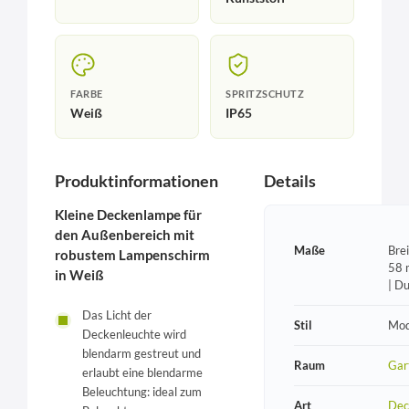
FARBE
SPRITZSCHUTZ
Weiß
IP65
Produktinformationen
Details
Kleine Deckenlampe für
den Außenbereich mit
Maße
Bre
robustem Lampenschirm
58 
in Weiß
| D
Das Licht der
Stil
Mod
Deckenleuchte wird
blendarm gestreut und
Raum
Gar
erlaubt eine blendarme
Beleuchtung: ideal zum
Art
Dec