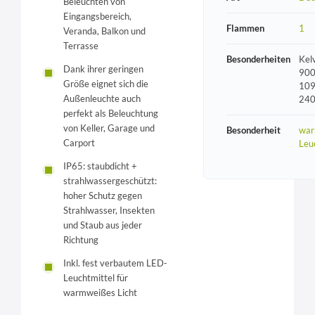
Beleuchten von
Eingangsbereich,
Flammen
1
Veranda, Balkon und
Terrasse
Besonderheiten
Kel
Dank ihrer geringen
900
Größe eignet sich die
109
Außenleuchte auch
240
perfekt als Beleuchtung
von Keller, Garage und
Besonderheit
war
Carport
Leu
IP65: staubdicht +
strahlwassergeschützt:
hoher Schutz gegen
Strahlwasser, Insekten
und Staub aus jeder
Richtung
Inkl. fest verbautem LED-
Leuchtmittel für
warmweißes Licht