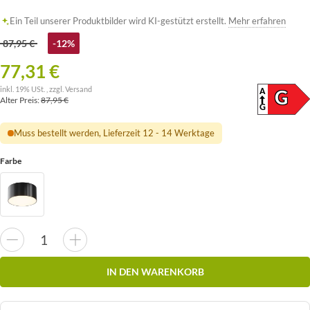
Ein Teil unserer Produktbilder wird KI-gestützt erstellt.
Mehr erfahren
87,95 €
-12%
77,31 €
inkl. 19% USt. , zzgl.
Versand
A
ENERG
G
Alter Preis:
87,95 €
(SKAL
G
Muss bestellt werden, Lieferzeit 12 - 14 Werktage
Farbe
IN DEN WARENKORB