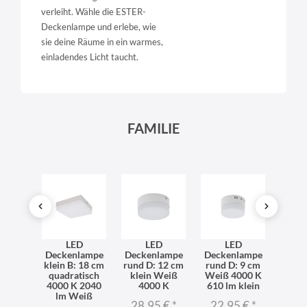
verleiht. Wähle die ESTER-
Deckenlampe und erlebe, wie
sie deine Räume in ein warmes,
einladendes Licht taucht.
FAMILIE
ße
LED
LED
LED
lampe
Deckenlampe
Deckenlampe
Deckenlampe
Deck
22 cm
klein B: 18 cm
rund D: 12 cm
rund D: 9 cm
Weiß
000 K
quadratisch
klein Weiß
Weiß 4000 K
610 
 lm
4000 K 2040
4000 K
610 lm klein
brei
lm Weiß
5 €
*
28,95 €
*
22,95 €
*
22