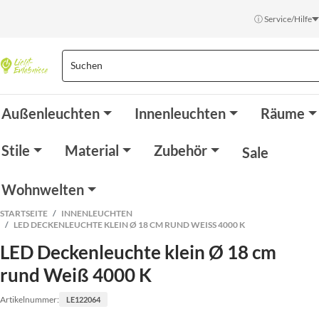
ⓘ Service/Hilfe
Außenleuchten
Innenleuchten
Räume
Stile
Material
Zubehör
Sale
Wohnwelten
STARTSEITE
INNENLEUCHTEN
LED DECKENLEUCHTE KLEIN Ø 18 CM RUND WEISS 4000 K
LED Deckenleuchte klein Ø 18 cm
rund Weiß 4000 K
Artikelnummer:
LE122064