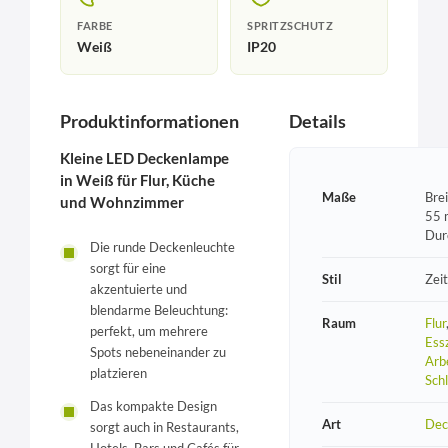
FARBE
SPRITZSCHUTZ
Weiß
IP20
Produktinformationen
Details
Kleine LED Deckenlampe
in Weiß für Flur, Küche
Maße
Bre
und Wohnzimmer
55 
Dur
Die runde Deckenleuchte
sorgt für eine
Stil
Zeit
akzentuierte und
blendarme Beleuchtung:
Raum
Flur
perfekt, um mehrere
Ess
Spots nebeneinander zu
Arb
platzieren
Sch
Das kompakte Design
Art
Dec
sorgt auch in Restaurants,
Hotels, Bars und Cafés für