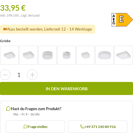
33,95 €
inkl. 19% USt. , zzgl.
Versand
A
ENER
E
(SKAL
G
Muss bestellt werden, Lieferzeit 12 - 14 Werktage
Größe
IN DEN WARENKORB
Hast du Fragen zum Produkt?
Mo. – Fr. 9 – 16 Uhr
Frage stellen
+49 371 240 80 916