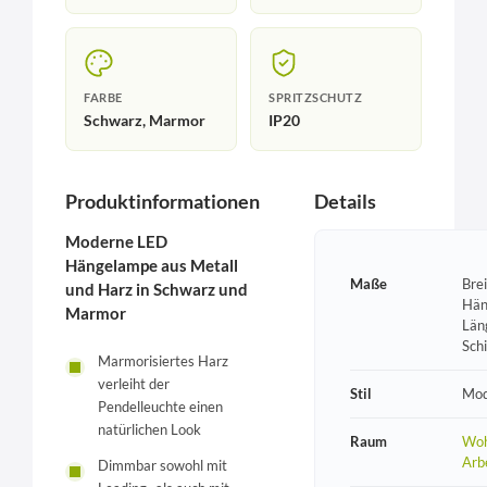
FARBE
SPRITZSCHUTZ
Schwarz, Marmor
IP20
Produktinformationen
Details
Moderne LED
Hängelampe aus Metall
Maße
Bre
und Harz in Schwarz und
Hän
Marmor
Län
Sch
Marmorisiertes Harz
verleiht der
Stil
Mod
Pendelleuchte einen
natürlichen Look
Raum
Woh
Arb
Dimmbar sowohl mit