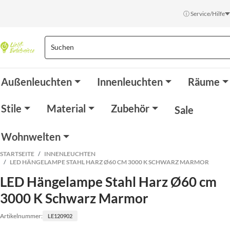
ⓘ Service/Hilfe
Außenleuchten
Innenleuchten
Räume
Stile
Material
Zubehör
Sale
Wohnwelten
STARTSEITE
INNENLEUCHTEN
LED HÄNGELAMPE STAHL HARZ Ø60 CM 3000 K SCHWARZ MARMOR
LED Hängelampe Stahl Harz Ø60 cm
3000 K Schwarz Marmor
Artikelnummer:
LE120902