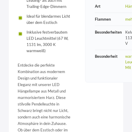
Leading- als auch mit
Art
Hän
Trailing-Edge-Dimmern
Ideal für blendarmes Licht
Flammen
meh
über dem Esstisch
Besonderheiten
Kel
Inklusive festverbautem
113
LED Leuchtmittel (67 W,
V
1131 lm, 3000 K
warmweiß)
Besonderheit
war
Leu
Entdecke die perfekte
Mit
Kombination aus modernem
Design und funktionaler
Eleganz mit unserer LED
Hängellampe aus Metall und
marmorisiertem Harz. Diese
stilvolle Pendelleuchte in
Schwarz bringt nicht nur Licht,
sondern auch eine harmonische
Atmosphäre in dein Zuhause.
Ob über dem Esstisch oder im