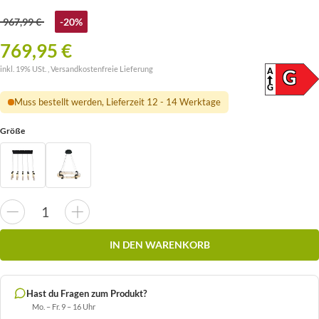
967,99 €
-20%
769,95 €
inkl. 19% USt. ,
Versandkostenfreie Lieferung
A
ENERG
G
(SKAL
G
Muss bestellt werden, Lieferzeit 12 - 14 Werktage
Größe
IN DEN WARENKORB
Hast du Fragen zum Produkt?
Mo. – Fr. 9 – 16 Uhr