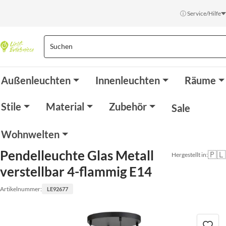
ⓘ Service/Hilfe
Außenleuchten
Innenleuchten
Räume
Stile
Material
Zubehör
Sale
Wohnwelten
Pendelleuchte Glas Metall
🇵🇱
Hergestellt in:
verstellbar 4-flammig E14
Artikelnummer:
LE92677