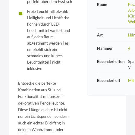
perfekt über dem Esstisch
Raum
Ess
Arb
Freie Leuchtmittelwahl:
Küc
Helligkeit und Lichtfarbe
Wo
können durch LED-
Leuchtmittel variiert und
Art
Hän
auf jeden Raum
abgestimmt werden | es
Flammen
4
empfiehlt sich ein
schmales und kurzes
Besonderheiten
Spa
Leuchtmittel | nicht
V
inklusive
Besonderheit
Mit
Entdecke die perfekte
Kombination aus Stil und
Funktionalität mit unserer
dekorativen Pendelleuchte.
Diese Hängeleuchte ist nicht
nur ein Lichtspender, sondern
auch ein echter Blickfang in
deinem Wohnzimmer oder