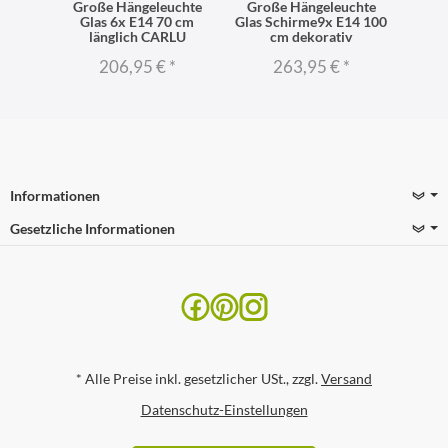
e
Große Hängeleuchte
Große Hängeleuchte
Häng
CARLU
Glas 6x E14 70 cm
Glas Schirme9x E14 100
vers
 E14
länglich CARLU
cm dekorativ
*
206,95 €
*
263,95 €
*
Informationen
Gesetzliche Informationen
*
Alle Preise inkl. gesetzlicher USt., zzgl.
Versand
Datenschutz-Einstellungen