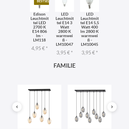
BESTSELLER
Edison
LED
LED
Leuchtmit
Leuchtmit
Leuchtmit
tel LED
tel E14 3
tel E14 5,5
2700 K
Watt
Watt 400
E14 806
2800 K
lm 2800 K
lm -
warmwei
warmwei
LM118
ß -
ß -
LM10047
LM10045
4,95 €
*
3,95 €
*
3,95 €
*
FAMILIE