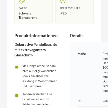
FARBE
SPRITZSCHUTZ
Schwarz,
IP20
Transparent
Produktinformationen
Details
Dekorative Pendelleuchte
mit extravagantem
Maße
Bre
Glasschirm
mm 
Hän
Die Hängelampe ist dank
100
ihres außergewöhnlichen
Län
Looks ein absoluter
mm 
Blickfang in Wohnzimmer
Dur
Sch
und Esszimmer
mm
Höhenverstellbar: Die
Kabel lassen sich im
Stil
Ret
Baldachin verstellen -