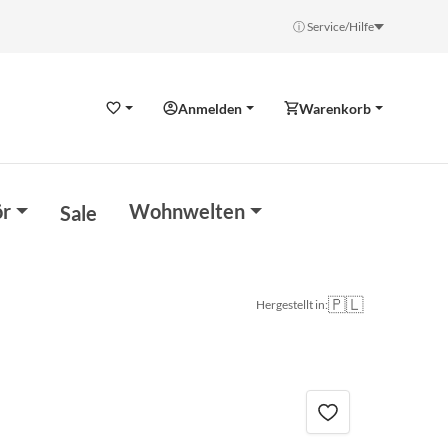
ⓘ Service/Hilfe
Anmelden
Warenkorb
Wunschzettel
r
Wohnwelten
Sale
🇵🇱
Hergestellt in: