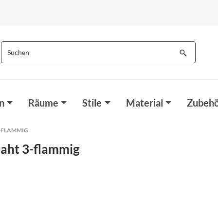
n
Räume
Stile
Material
Zubehö
-FLAMMIG
raht 3-flammig