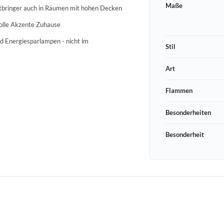
Maße
htbringer auch in Räumen mit hohen Decken
olle Akzente Zuhause
d Energiesparlampen - nicht im
Stil
Art
Flammen
Besonderheiten
Besonderheit
Schneeberger Str. 3
PLZ, Ort
09125 Sachsen Chemnitz