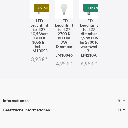
BESTSELLER
TOP ANGEBOT
LED
LED
LED
Leuchtmit
Leuchtmit
Leuchtmit
tel E27
tel E27
tel E27
10,5 Watt
2700 K
dimmbar
2700 K
800 lm
7,5 W 806
1055 lm
7W
lm 2700 K
hell -
Dimmbar
warmwei
LM10055
-
ß -
LM10046
LM110A
3,95 €
*
4,95 €
*
6,95 €
*
Informationen
Gesetzliche Informationen