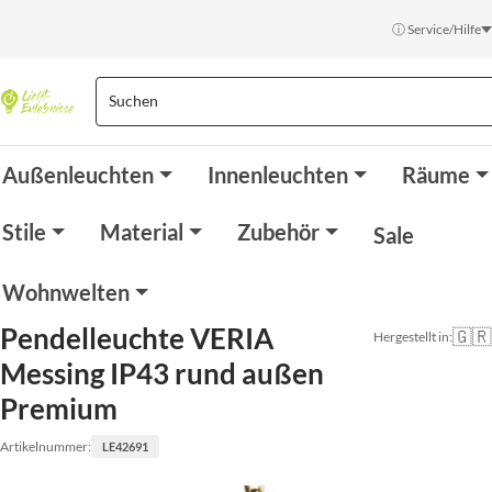
ⓘ Service/Hilfe
Außenleuchten
Innenleuchten
Räume
Stile
Material
Zubehör
Sale
Wohnwelten
Pendelleuchte VERIA
🇬🇷
Hergestellt in:
Messing IP43 rund außen
Premium
Artikelnummer:
LE42691