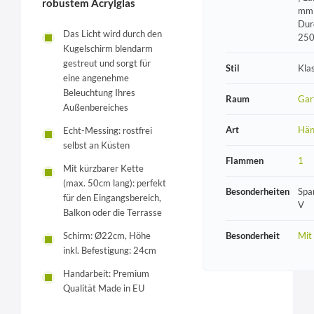
robustem Acrylglas
mm 
Dur
Das Licht wird durch den
25
Kugelschirm blendarm
gestreut und sorgt für
Stil
Kla
eine angenehme
Beleuchtung Ihres
Raum
Gar
Außenbereiches
Art
Hän
Echt-Messing: rostfrei
selbst an Küsten
Flammen
1
Mit kürzbarer Kette
(max. 50cm lang): perfekt
Besonderheiten
Spa
für den Eingangsbereich,
V
Balkon oder die Terrasse
Besonderheit
Mit
Schirm: Ø22cm, Höhe
inkl. Befestigung: 24cm
Handarbeit: Premium
Qualität Made in EU