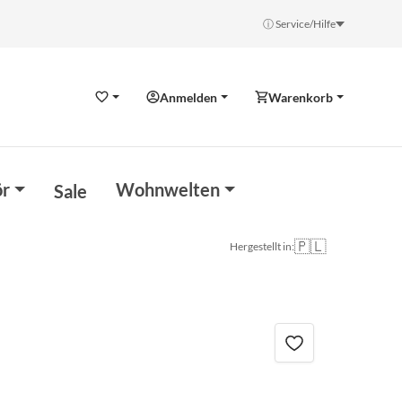
ⓘ Service/Hilfe
Anmelden
Warenkorb
Wunschzettel
r
Wohnwelten
Sale
🇵🇱
Hergestellt in: