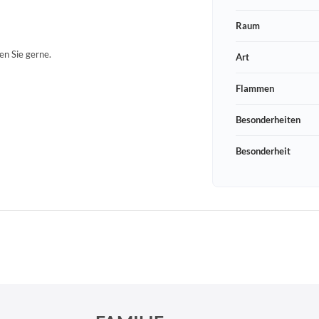
Raum
en Sie gerne.
Art
Flammen
Besonderheiten
Besonderheit
Schneeberger Str. 3
PLZ, Ort
09125 Sachsen Chemnitz