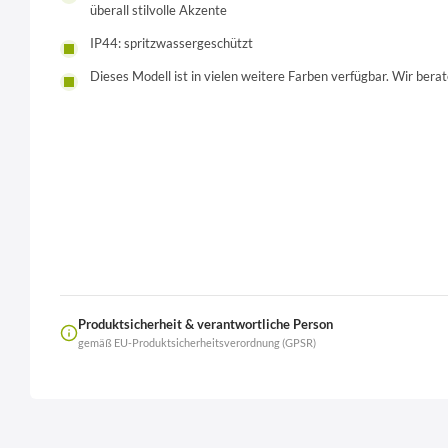
überall stilvolle Akzente
IP44: spritzwassergeschützt
Dieses Modell ist in vielen weitere Farben verfügbar. Wir berat
Produktsicherheit & verantwortliche Person
gemäß EU-Produktsicherheitsverordnung (GPSR)
Name
LierOn GmbH
Anschrift