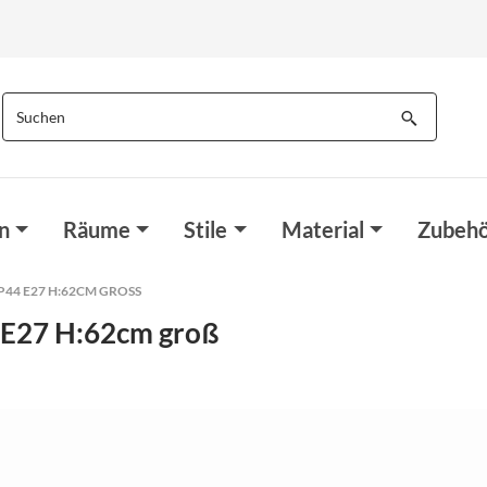
n
Räume
Stile
Material
Zubehö
4 E27 H:62CM GROSS
 E27 H:62cm groß