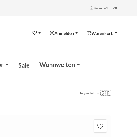
ⓘ Service/Hilfe
Anmelden
Warenkorb
Wunschzettel
r
Wohnwelten
Sale
🇬🇷
Hergestellt in: