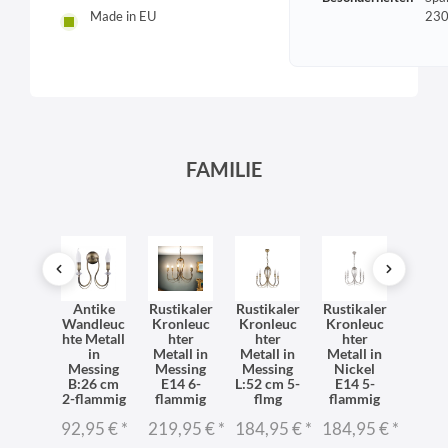
230
Made in EU
FAMILIE
dleuc
Antike
Rustikaler
Rustikaler
Rustikaler
Rustik
te in
Wandleuc
Kronleuc
Kronleuc
Kronleuc
Kron
ckel
hte Metall
hter
hter
hter
hte
tall
in
Metall in
Metall in
Metall in
Metal
11 cm
Messing
Messing
Messing
Nickel
Nic
E14
B:26 cm
E14 6-
L:52 cm 5-
E14 5-
E1
stikal
2-flammig
flammig
flmg
flammig
Ker
ntik
92,95 €
*
219,95 €
*
184,95 €
*
184,95 €
*
219,
95 €
*