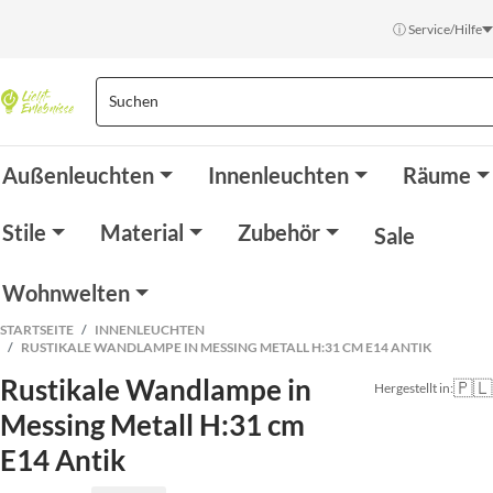
ⓘ Service/Hilfe
Außenleuchten
Innenleuchten
Räume
Stile
Material
Zubehör
Sale
Wohnwelten
STARTSEITE
INNENLEUCHTEN
RUSTIKALE WANDLAMPE IN MESSING METALL H:31 CM E14 ANTIK
Rustikale Wandlampe in
🇵🇱
Hergestellt in:
Messing Metall H:31 cm
E14 Antik