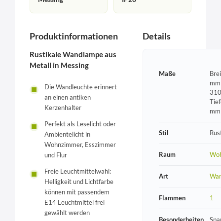
Produktinformationen
Details
Rustikale Wandlampe aus
Metall in Messing
Maße
Bre
mm 
Die Wandleuchte erinnert
310
an einen antiken
Tie
Kerzenhalter
mm
Perfekt als Leselicht oder
Stil
Rust
Ambientelicht in
Wohnzimmer, Esszimmer
Raum
Wo
und Flur
Freie Leuchtmittelwahl:
Art
Wan
Helligkeit und Lichtfarbe
können mit passendem
Flammen
1
E14 Leuchtmittel frei
gewählt werden
Besonderheiten
Spa