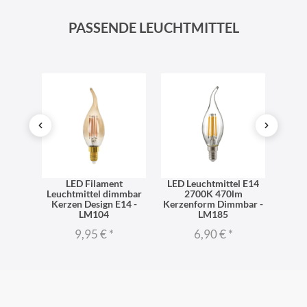
PASSENDE LEUCHTMITTEL
ttel
LED Filament
LED Leuchtmittel E14
Mat
form
Leuchtmittel dimmbar
2700K 470lm
LED
 LM148
Kerzen Design E14 -
Kerzenform Dimmbar -
2700 
LM104
LM185
9,95 €
*
6,90 €
*