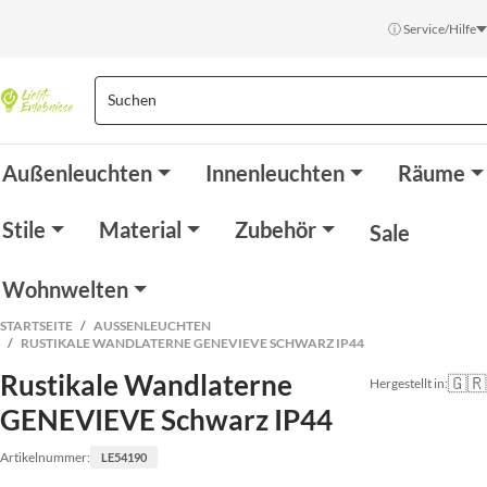
ⓘ Service/Hilfe
Außenleuchten
Innenleuchten
Räume
Stile
Material
Zubehör
Sale
Wohnwelten
STARTSEITE
AUSSENLEUCHTEN
RUSTIKALE WANDLATERNE GENEVIEVE SCHWARZ IP44
Rustikale Wandlaterne
🇬🇷
Hergestellt in:
GENEVIEVE Schwarz IP44
Artikelnummer:
LE54190