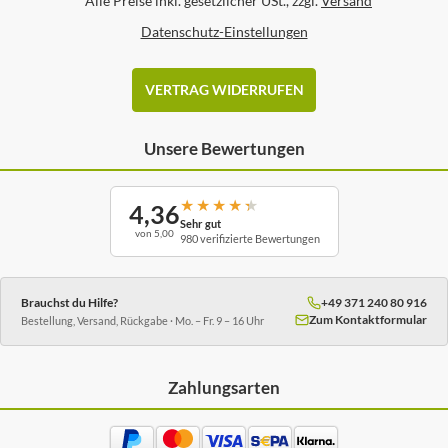
*
Alle Preise inkl. gesetzlicher USt., zzgl.
Versand
Datenschutz-Einstellungen
VERTRAG WIDERRUFEN
Unsere Bewertungen
★
★
★
★
★
4,36
Sehr gut
von 5,00
980 verifizierte Bewertungen
Brauchst du Hilfe?
+49 371 240 80 916
Zum Kontaktformular
Bestellung, Versand, Rückgabe · Mo. – Fr. 9 – 16 Uhr
Zahlungsarten