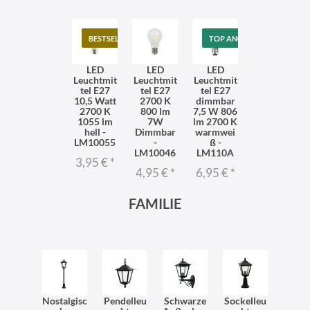
BESTSELLER
TOP ANGEBOT
LED
LED
LED
Leuchtmit
Leuchtmit
Leuchtmit
tel E27
tel E27
tel E27
10,5 Watt
2700 K
dimmbar
2700 K
800 lm
7,5 W 806
1055 lm
7W
lm 2700 K
hell -
Dimmbar
warmwei
LM10055
-
ß -
LM10046
LM110A
3,95 €
*
4,95 €
*
6,95 €
*
FAMILIE
Nostalgisc
Pendelleu
Schwarze
Sockelleu