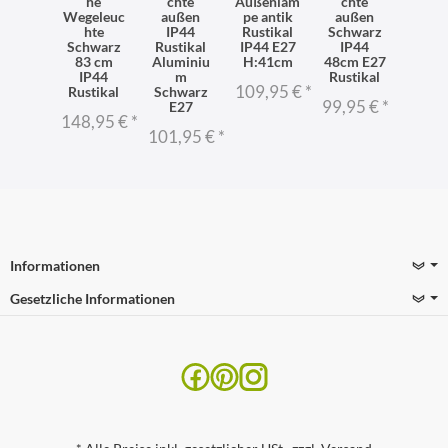
he
chte
Außenlam
chte
Wegeleuc
außen
pe antik
außen
hte
IP44
Rustikal
Schwarz
Schwarz
Rustikal
IP44 E27
IP44
83 cm
Aluminiu
H:41cm
48cm E27
IP44
m
Rustikal
109,95 €
*
Rustikal
Schwarz
99,95 €
*
E27
148,95 €
*
101,95 €
*
Informationen
Gesetzliche Informationen