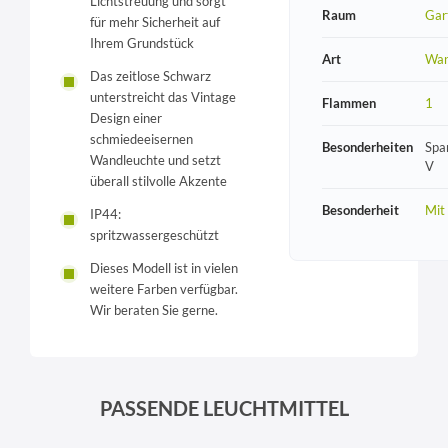
Lichtstreuung und sorgt
Raum
Gar
für mehr Sicherheit auf
Ihrem Grundstück
Art
Wan
Das zeitlose Schwarz
unterstreicht das Vintage
Flammen
1
Design einer
schmiedeeisernen
Besonderheiten
Spa
Wandleuchte und setzt
V
überall stilvolle Akzente
Besonderheit
Mit
IP44:
spritzwassergeschützt
Dieses Modell ist in vielen
weitere Farben verfügbar.
Wir beraten Sie gerne.
PASSENDE LEUCHTMITTEL