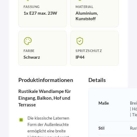
FASSUNG
MATERIAL
1x E27 max. 23W
Aluminium,
Kunststoff
FARBE
SPRITZSCHUTZ
Schwarz
IP44
Produktinformationen
Details
Rustikale Wandlampe für
Eingang, Balkon, Hof und
Maße
Bre
Terrasse
| H
| T
Die klassische Laternen
Form der Außenleuchte
Stil
Rust
ermöglicht eine breite