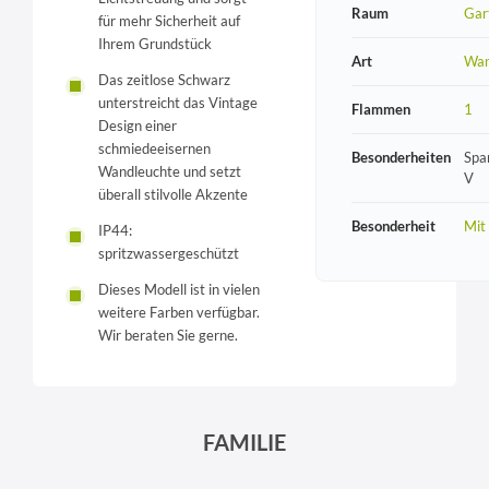
Raum
Gar
für mehr Sicherheit auf
Ihrem Grundstück
Art
Wan
Das zeitlose Schwarz
unterstreicht das Vintage
Flammen
1
Design einer
schmiedeeisernen
Besonderheiten
Spa
Wandleuchte und setzt
V
überall stilvolle Akzente
Besonderheit
Mit
IP44:
spritzwassergeschützt
Dieses Modell ist in vielen
weitere Farben verfügbar.
Wir beraten Sie gerne.
FAMILIE