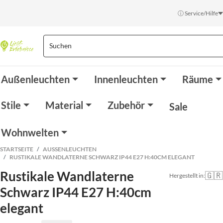
ⓘ Service/Hilfe
Außenleuchten
Innenleuchten
Räume
Stile
Material
Zubehör
Sale
Wohnwelten
STARTSEITE
AUSSENLEUCHTEN
RUSTIKALE WANDLATERNE SCHWARZ IP44 E27 H:40CM ELEGANT
Rustikale Wandlaterne
🇬🇷
Hergestellt in:
Schwarz IP44 E27 H:40cm
elegant