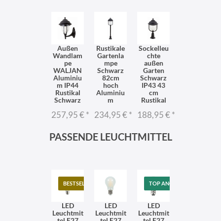
Außen
Rustikale
Sockelleu
Wandlam
Gartenla
chte
pe
mpe
außen
WALJAN
Schwarz
Garten
Aluminiu
82cm
Schwarz
m IP44
hoch
IP43 43
Rustikal
Aluminiu
cm
Schwarz
m
Rustikal
257,95 €
*
234,95 €
*
188,95 €
*
PASSENDE LEUCHTMITTEL
BESTSELLER
TOP ANGEBOT
LED
LED
LED
Leuchtmit
Leuchtmit
Leuchtmit
tel E27
tel E27
tel E27