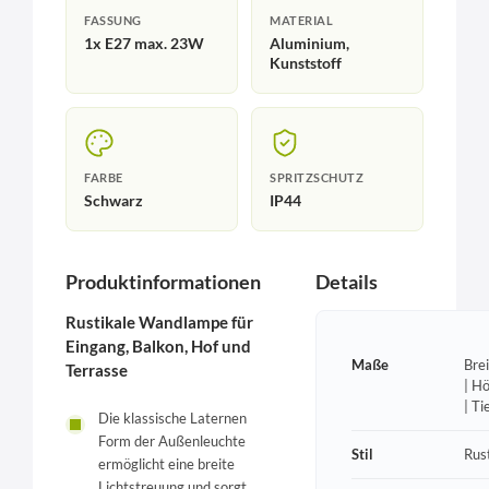
FASSUNG
MATERIAL
1x E27 max. 23W
Aluminium,
Kunststoff
FARBE
SPRITZSCHUTZ
Schwarz
IP44
Produktinformationen
Details
Rustikale Wandlampe für
Eingang, Balkon, Hof und
Maße
Bre
Terrasse
| H
| T
Die klassische Laternen
Form der Außenleuchte
Stil
Rust
ermöglicht eine breite
Lichtstreuung und sorgt