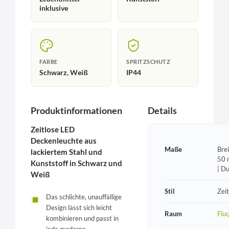
inklusive
FARBE
SPRITZSCHUTZ
Schwarz, Weiß
IP44
Produktinformationen
Details
Zeitlose LED
Deckenleuchte aus
Maße
Bre
lackiertem Stahl und
50 
Kunststoff in Schwarz und
| D
Weiß
Stil
Zeit
Das schlichte, unauffällige
Design lässt sich leicht
Raum
Flur
kombinieren und passt in