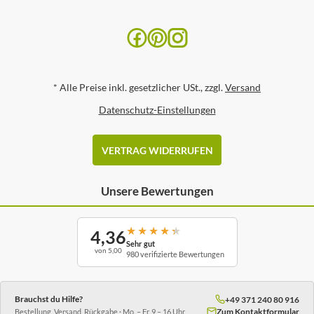
*
Alle Preise inkl. gesetzlicher USt., zzgl.
Versand
Datenschutz-Einstellungen
VERTRAG WIDERRUFEN
Unsere Bewertungen
★
★
★
★
★
4,36
Sehr gut
von 5,00
980 verifizierte Bewertungen
Brauchst du Hilfe?
+49 371 240 80 916
Zum Kontaktformular
Bestellung, Versand, Rückgabe · Mo. – Fr. 9 – 16 Uhr