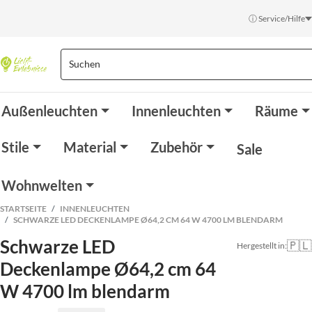
ⓘ Service/Hilfe
Außenleuchten
Innenleuchten
Räume
Stile
Material
Zubehör
Sale
Wohnwelten
STARTSEITE
INNENLEUCHTEN
SCHWARZE LED DECKENLAMPE Ø64,2 CM 64 W 4700 LM BLENDARM
Schwarze LED
🇵🇱
Hergestellt in:
Deckenlampe Ø64,2 cm 64
W 4700 lm blendarm