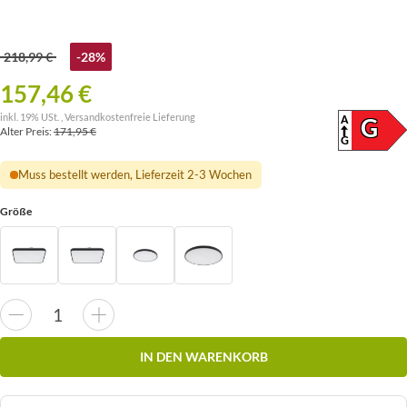
218,99 €
-28%
157,46 €
inkl. 19% USt. ,
Versandkostenfreie Lieferung
A
ENERG
G
Alter Preis:
171,95 €
(SKAL
G
Muss bestellt werden, Lieferzeit 2-3 Wochen
Größe
IN DEN WARENKORB