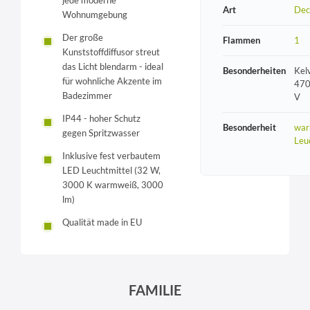
jede moderne
Art
Dec
Wohnumgebung
Der große
Flammen
1
Kunststoffdiffusor streut
das Licht blendarm - ideal
Besonderheiten
Kel
für wohnliche Akzente im
470
Badezimmer
V
IP44 - hoher Schutz
Besonderheit
war
gegen Spritzwasser
Leu
Inklusive fest verbautem
LED Leuchtmittel (32 W,
3000 K warmweiß, 3000
lm)
Qualität made in EU
FAMILIE