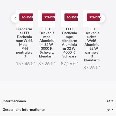
T
SONDERANGEBOT
SONDERANGEBOT
SONDERANGEBOT
SONDERANGEBOT
SONDERANGEBOT
SO
eiße
Blendarm
LED
LED
LED
Run
LED
e LED
Deckenla
Deckenla
Deckenle
LE
kenla
Deckenla
mpe
mpe
uchte
Deck
mpe
mpe Weiß
Aluminiu
blendarm
Weiß
mp
tall
Metall
m 32 W
Aluminiu
Aluminiu
blen
P44
IP44
3000 K
m 32 W
m 32 W
Ø38,
tralwe
neutralwe
Schwarz
4000 K
warmwei
300
Ø38,5
iß
blendarm
Schwarz
ß
Schw
cm
blendarm
157,46 €
*
87,26 €
*
87,26 €
*
71,9
96 €
*
87,26 €
*
Informationen
Gesetzliche Informationen