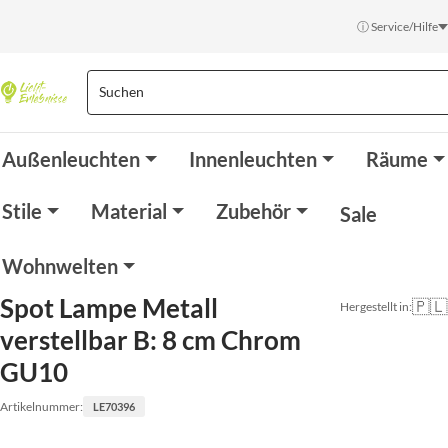
ⓘ Service/Hilfe
Außenleuchten
Innenleuchten
Räume
Stile
Material
Zubehör
Sale
Wohnwelten
Spot Lampe Metall
🇵🇱
Hergestellt in:
verstellbar B: 8 cm Chrom
GU10
Artikelnummer:
LE70396