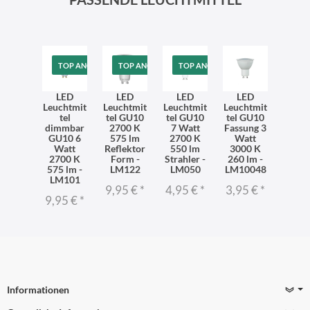
TOP ANGEBOT
TOP ANGEBOT
TOP ANGEBOT
LED
LED
LED
LED
Leuchtmit
Leuchtmit
Leuchtmit
Leuchtmit
tel
tel GU10
tel GU10
tel GU10
dimmbar
2700 K
7 Watt
Fassung 3
GU10 6
575 lm
2700 K
Watt
Watt
Reflektor
550 lm
3000 K
2700 K
Form -
Strahler -
260 lm -
575 lm -
LM122
LM050
LM10048
LM101
9,95 €
*
4,95 €
*
3,95 €
*
9,95 €
*
Informationen