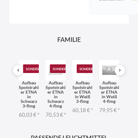
FAMILIE
SONDERANGEBOT
SONDERANGEBOT
SONDERANGEBOT
geleu
Aufbau
Aufbau
Aufbau
Aufbau
Decke
hte
Spotstrahl
Spotstrahl
Spotstrahl
Spotstrahl
ahler
kenstr
er ETNA
er ETNA
er ETNA
er ETNA
flam
hler
in
in
in Weiß
in Weiß
GU10
eiß
Schwarz
Schwarz
3-flmg
4-flmg
c
all 5-
3-flmg
4-flmg
längl
60,18 €
*
79,95 €
*
ammig
Chr
60,03 €
*
70,53 €
*
3,95 €
*
44,9
PASSENDE LEUCHTMITTEL