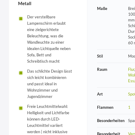
Metall
Maße
Bre
100
Der verstellbare
mm 
Lampenschirm erlaubt
Sch
eine zielgerichtete
Dur
Beleuchtung, was die
Soc
Wandleuchte zu einer
60
idealen Lichtquelle neben
Sofa, Bett und
Stil
Mod
Schreibtisch macht
Raum
Flur
Das schlichte Design lässt
Woh
sich leicht kombinieren
Ess
und passt ideal in
Wohnzimmer und
Art
Spo
Jugendzimmer
Freie Leuchtmittelwahl:
Flammen
1
Helligkeit und Lichtfarbe
können durch LED-
Besonderheiten
Spa
Leuchtmittel variiert
werden | nicht inklusive
Besonderheit
Vers