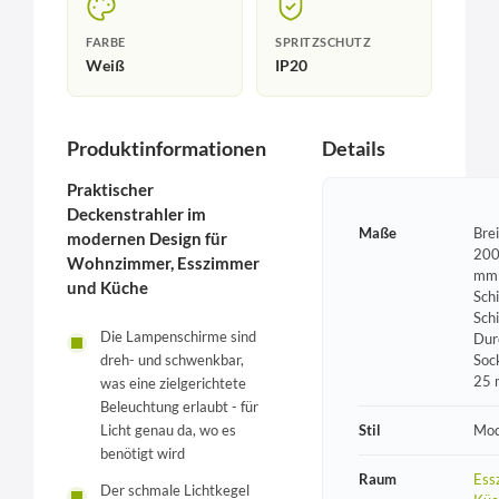
FARBE
SPRITZSCHUTZ
Weiß
IP20
Produktinformationen
Details
Praktischer
Deckenstrahler im
Maße
Bre
modernen Design für
200
Wohnzimmer, Esszimmer
mm 
und Küche
Sch
Sch
Die Lampenschirme sind
Dur
Soc
dreh- und schwenkbar,
25
was eine zielgerichtete
Beleuchtung erlaubt - für
Stil
Mod
Licht genau da, wo es
benötigt wird
Raum
Ess
Der schmale Lichtkegel