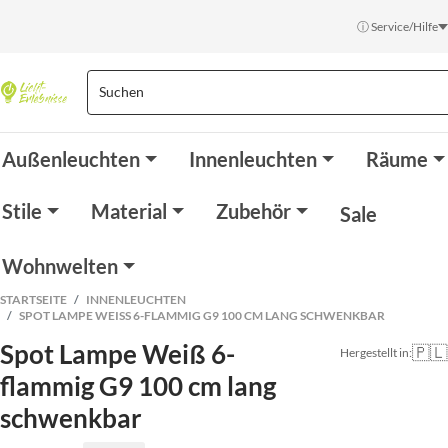
ⓘ Service/Hilfe
Außenleuchten
Innenleuchten
Räume
Stile
Material
Zubehör
Sale
Wohnwelten
STARTSEITE
INNENLEUCHTEN
SPOT LAMPE WEISS 6-FLAMMIG G9 100 CM LANG SCHWENKBAR
Spot Lampe Weiß 6-
🇵🇱
Hergestellt in:
flammig G9 100 cm lang
schwenkbar