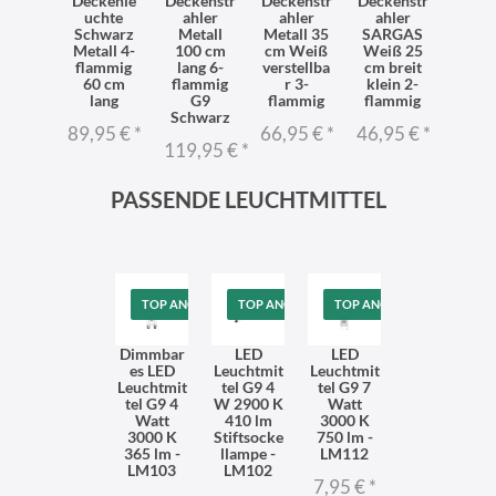
ndlam
Deckenle
Deckenstr
Deckenstr
Deckenstr
Decke
pe
uchte
ahler
ahler
ahler
ahl
stellba
Schwarz
Metall
Metall 35
SARGAS
Schw
Weiß
Metall 4-
100 cm
cm Weiß
Weiß 25
3-fla
lein
flammig
lang 6-
verstellba
cm breit
35 
tall
60 cm
flammig
r 3-
klein 2-
SAR
 Lesen
lang
G9
flammig
flammig
66,9
Schwarz
95 €
*
89,95 €
*
66,95 €
*
46,95 €
*
119,95 €
*
PASSENDE LEUCHTMITTEL
TOP ANGEBOT
TOP ANGEBOT
TOP ANGEBOT
Dimmbar
LED
LED
es LED
Leuchtmit
Leuchtmit
Leuchtmit
tel G9 4
tel G9 7
tel G9 4
W 2900 K
Watt
Watt
410 lm
3000 K
3000 K
Stiftsocke
750 lm -
365 lm -
llampe -
LM112
LM103
LM102
7,95 €
*