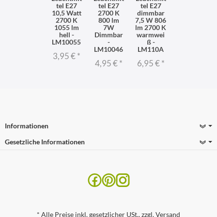
tel E27
tel E27
tel E27
10,5 Watt
2700 K
dimmbar
2700 K
800 lm
7,5 W 806
1055 lm
7W
lm 2700 K
hell -
Dimmbar
warmwei
LM10055
-
ß -
LM10046
LM110A
3,95 €
*
4,95 €
*
6,95 €
*
Informationen
Gesetzliche Informationen
*
Alle Preise inkl. gesetzlicher USt., zzgl.
Versand