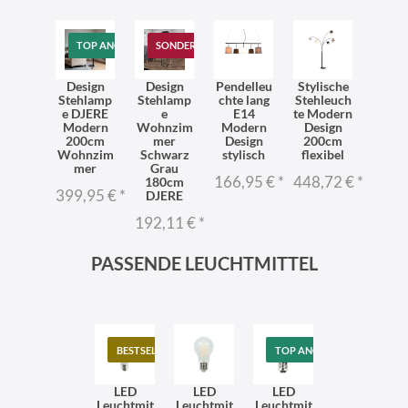
TOP ANGEBOT
SONDERANGEBOT
Design
Design
Pendelleu
Stylische
Stehlamp
Stehlamp
chte lang
Stehleuch
e DJERE
e
E14
te Modern
Modern
Wohnzim
Modern
Design
200cm
mer
Design
200cm
Wohnzim
Schwarz
stylisch
flexibel
mer
Grau
166,95 €
*
448,72 €
*
180cm
399,95 €
*
DJERE
192,11 €
*
PASSENDE LEUCHTMITTEL
BESTSELLER
TOP ANGEBOT
LED
LED
LED
Leuchtmit
Leuchtmit
Leuchtmit