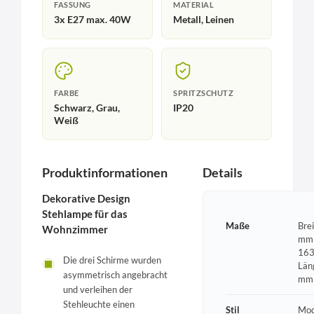
FASSUNG
MATERIAL
3x E27 max. 40W
Metall, Leinen
FARBE
SPRITZSCHUTZ
Schwarz, Grau,
IP20
Weiß
Produktinformationen
Details
Dekorative Design
Stehlampe für das
Maße
Bre
Wohnzimmer
mm 
163
Die drei Schirme wurden
Län
asymmetrisch angebracht
mm
und verleihen der
Stehleuchte einen
Stil
Mod