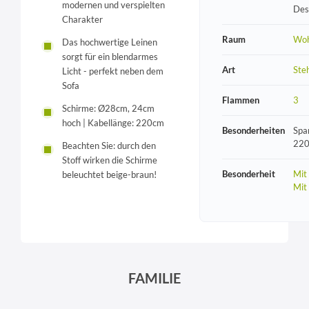
modernen und verspielten
Des
Charakter
Raum
Wo
Das hochwertige Leinen
sorgt für ein blendarmes
Art
Ste
Licht - perfekt neben dem
Sofa
Flammen
3
Schirme: Ø28cm, 24cm
hoch | Kabellänge: 220cm
Besonderheiten
Spa
220
Beachten Sie: durch den
Stoff wirken die Schirme
Besonderheit
Mit
beleuchtet beige-braun!
Mit
FAMILIE