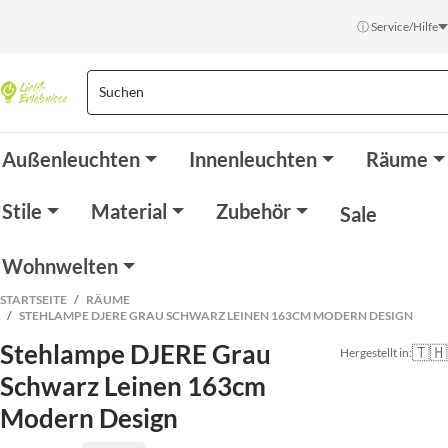
ⓘ Service/Hilfe
Außenleuchten
Innenleuchten
Räume
Stile
Material
Zubehör
Sale
Wohnwelten
STARTSEITE
RÄUME
STEHLAMPE DJERE GRAU SCHWARZ LEINEN 163CM MODERN DESIGN
Stehlampe DJERE Grau
🇹🇭
Hergestellt in:
Schwarz Leinen 163cm
Modern Design