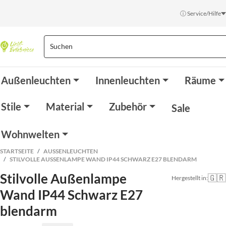
ⓘ Service/Hilfe
Außenleuchten
Innenleuchten
Räume
Stile
Material
Zubehör
Sale
Wohnwelten
STARTSEITE
AUSSENLEUCHTEN
STILVOLLE AUSSENLAMPE WAND IP44 SCHWARZ E27 BLENDARM
Stilvolle Außenlampe
🇬🇷
Hergestellt in:
Wand IP44 Schwarz E27
blendarm