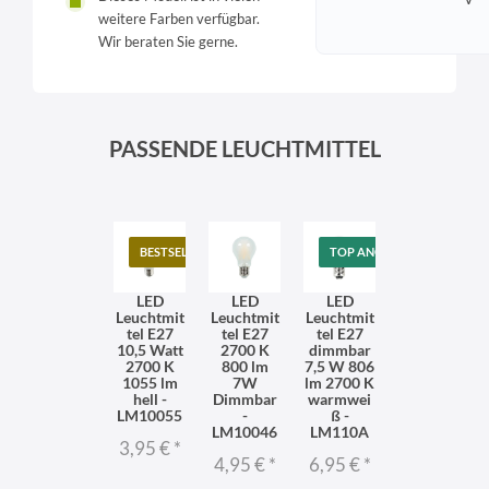
weitere Farben verfügbar.
Wir beraten Sie gerne.
PASSENDE LEUCHTMITTEL
BESTSELLER
TOP ANGEBOT
LED
LED
LED
Leuchtmit
Leuchtmit
Leuchtmit
tel E27
tel E27
tel E27
10,5 Watt
2700 K
dimmbar
2700 K
800 lm
7,5 W 806
1055 lm
7W
lm 2700 K
hell -
Dimmbar
warmwei
LM10055
-
ß -
LM10046
LM110A
3,95 €
*
4,95 €
*
6,95 €
*