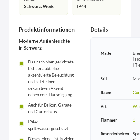
Schwarz, Weiß
IP44
Produktinformationen
Details
Moderne Außenleuchte
in Schwarz
Maße
Bre
| H
Das nach oben gerichtete
| T
Licht erlaubt eine
akzentuierte Beleuchtung
Stil
Mod
und setzt einen
dekorativen Akzent
Raum
Gar
neben dem Hauseingang
Auch für Balkon, Garage
Art
Wan
und Gartenhaus
Flammen
1
IP44:
spritzwassergeschützt
Besonderheiten
Spa
Dieses Modell ist in vielen
V