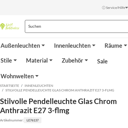
ⓘ Service/Hilfe
Außenleuchten
Innenleuchten
Räume
Stile
Material
Zubehör
Sale
Wohnwelten
STARTSEITE
INNENLEUCHTEN
STILVOLLE PENDELLEUCHTE GLAS CHROM ANTHRAZIT E27 3-FLMG
Stilvolle Pendelleuchte Glas Chrom
Anthrazit E27 3-flmg
Artikelnummer:
LE76137