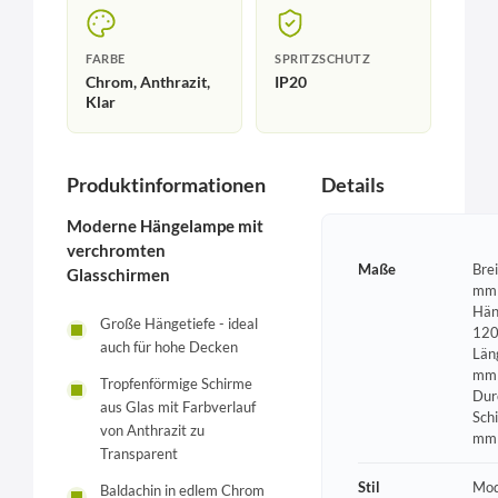
FARBE
SPRITZSCHUTZ
Chrom, Anthrazit,
IP20
Klar
Produktinformationen
Details
Moderne Hängelampe mit
verchromten
Maße
Bre
Glasschirmen
mm 
Hän
Große Hängetiefe - ideal
120
auch für hohe Decken
Län
mm 
Tropfenförmige Schirme
Dur
aus Glas mit Farbverlauf
Sch
von Anthrazit zu
mm
Transparent
Stil
Mod
Baldachin in edlem Chrom