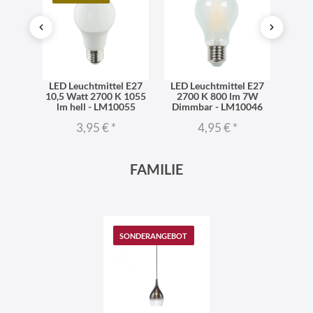
l E27
LED Leuchtmittel E27
LED Leuchtmittel E27
LED 
06 lm
10,5 Watt 2700 K 1055
2700 K 800 lm 7W
dimm
iß -
lm hell - LM10055
Dimmbar - LM10046
270
3,95 €
*
4,95 €
*
FAMILIE
SONDERANGEBOT