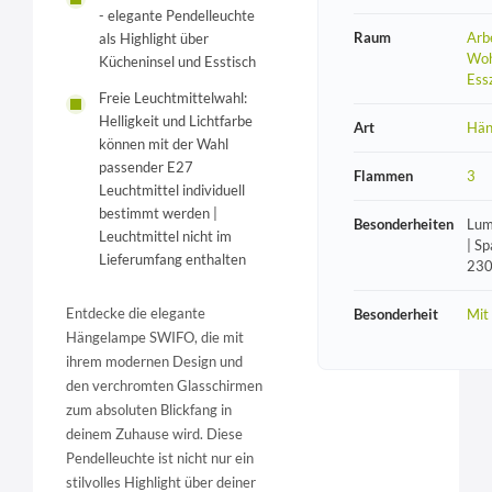
- elegante Pendelleuchte
Raum
Arb
als Highlight über
Woh
Kücheninsel und Esstisch
Ess
Freie Leuchtmittelwahl:
Helligkeit und Lichtfarbe
Art
Hän
können mit der Wahl
passender E27
Flammen
3
Leuchtmittel individuell
bestimmt werden |
Besonderheiten
Lum
Leuchtmittel nicht im
| S
Lieferumfang enthalten
230
Entdecke die elegante
Besonderheit
Mit
Hängelampe SWIFO, die mit
ihrem modernen Design und
den verchromten Glasschirmen
zum absoluten Blickfang in
deinem Zuhause wird. Diese
Pendelleuchte ist nicht nur ein
stilvolles Highlight über deiner