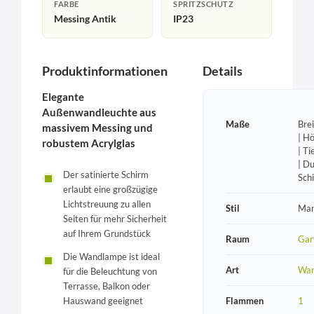
FARBE
SPRITZSCHUTZ
Messing Antik
IP23
Produktinformationen
Details
Elegante
Außenwandleuchte aus
Maße
Bre
massivem Messing und
| H
robustem Acrylglas
| T
| D
Der satinierte Schirm
Sch
erlaubt eine großzügige
Lichtstreuung zu allen
Stil
Mar
Seiten für mehr Sicherheit
auf Ihrem Grundstück
Raum
Gar
Die Wandlampe ist ideal
Art
Wan
für die Beleuchtung von
Terrasse, Balkon oder
Hauswand geeignet
Flammen
1