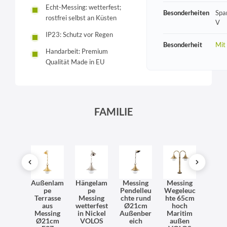
Echt-Messing: wetterfest;
Besonderheiten
Spa
rostfrei selbst an Küsten
V
IP23: Schutz vor Regen
Besonderheit
Mit
Handarbeit: Premium
Qualität Made in EU
FAMILIE
dleuc
Außenlam
Hängelam
Messing
Messing
Messi
hte
pe
pe
Pendelleu
Wegeleuc
mp
ssing
Terrasse
Messing
chte rund
hte 65cm
VOL
P43
aus
wetterfest
Ø21cm
hoch
Gar
lkon
Messing
in Nickel
Außenber
Maritim
We
Hof
Ø21cm
VOLOS
eich
außen
H:6