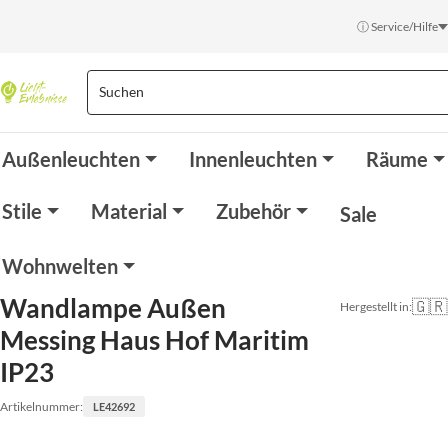
ⓘ Service/Hilfe
Außenleuchten
Innenleuchten
Räume
Stile
Material
Zubehör
Sale
Wohnwelten
Wandlampe Außen
🇬🇷
Hergestellt in:
Messing Haus Hof Maritim
IP23
Artikelnummer:
LE42692