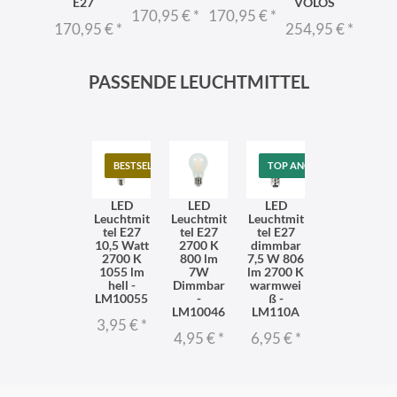
OLOS
E27
VOLOS
E2
170,95 €
*
170,95 €
*
rostf
5,95 €
*
170,95 €
*
254,95 €
*
184,
PASSENDE LEUCHTMITTEL
BESTSELLER
TOP ANGEBOT
LED
LED
LED
Leuchtmit
Leuchtmit
Leuchtmit
tel E27
tel E27
tel E27
10,5 Watt
2700 K
dimmbar
2700 K
800 lm
7,5 W 806
1055 lm
7W
lm 2700 K
hell -
Dimmbar
warmwei
LM10055
-
ß -
LM10046
LM110A
3,95 €
*
4,95 €
*
6,95 €
*