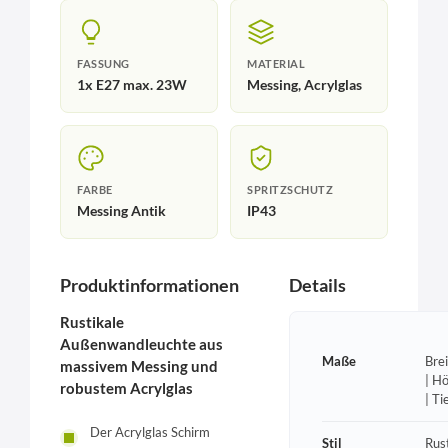
FASSUNG
MATERIAL
1x E27 max. 23W
Messing, Acrylglas
FARBE
SPRITZSCHUTZ
Messing Antik
IP43
Produktinformationen
Details
Rustikale
Außenwandleuchte aus
Maße
Bre
massivem Messing und
| H
robustem Acrylglas
| T
Der Acrylglas Schirm
Stil
Rust