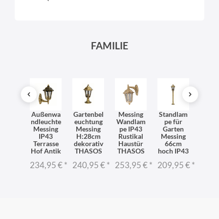
FAMILIE
terfes
Außenwa
Gartenbel
Messing
Standlam
Wette
te
ndleuchte
euchtung
Wandlam
pe für
te
delleu
Messing
Messing
pe IP43
Garten
Pende
hte
IP43
H:28cm
Rustikal
Messing
ch
ASOS
Terrasse
dekorativ
Haustür
66cm
THA
ssing
Hof Antik
THASOS
THASOS
hoch IP43
Mess
stikal
Rusti
234,95 €
*
240,95 €
*
253,95 €
*
209,95 €
*
0,95 €
*
250,