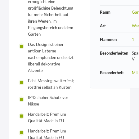
ermöglicht eine
großflächige Beleuchtung
Raum
Gar
für mehr Sicherheit auf
ihren Wegen, im
Art
Wan
Eingangsbereich und dem
Garten
Flammen
1
Das Design ist einer
antiken Laterne
Besonderheiten
Spa
nachempfunden und setzt
V
überall dekorative
Akzente
Besonderheit
Mit
Echt-Messing: wetterfest;
rostfrei selbst an Küsten
IP43: hoher Schutz vor
Nässe
Handarbeit: Premium
Qualität Made in EU
Handarbeit: Premium
Qualität Made in EU