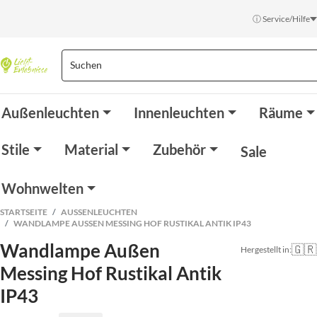
ⓘ Service/Hilfe
Außenleuchten
Innenleuchten
Räume
Stile
Material
Zubehör
Sale
Wohnwelten
STARTSEITE
AUSSENLEUCHTEN
WANDLAMPE AUSSEN MESSING HOF RUSTIKAL ANTIK IP43
Wandlampe Außen
🇬🇷
Hergestellt in:
Messing Hof Rustikal Antik
IP43