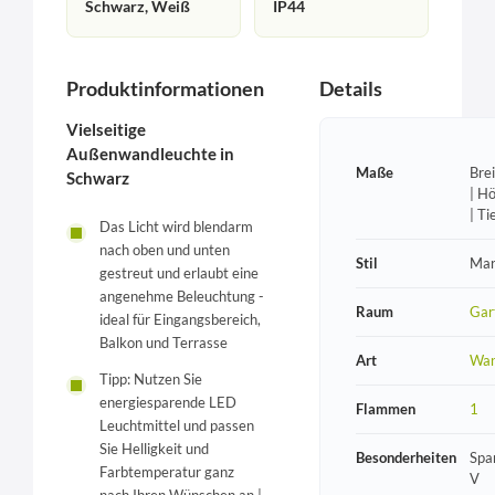
Schwarz, Weiß
IP44
Produktinformationen
Details
Vielseitige
Außenwandleuchte in
Maße
Bre
Schwarz
| H
| T
Das Licht wird blendarm
nach oben und unten
Stil
Mar
gestreut und erlaubt eine
angenehme Beleuchtung -
Raum
Gar
ideal für Eingangsbereich,
Balkon und Terrasse
Art
Wan
Tipp: Nutzen Sie
energiesparende LED
Flammen
1
Leuchtmittel und passen
Sie Helligkeit und
Besonderheiten
Spa
Farbtemperatur ganz
V