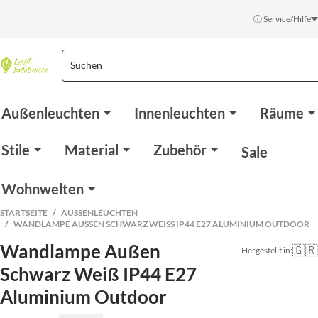
ⓘ Service/Hilfe
Außenleuchten
Innenleuchten
Räume
Stile
Material
Zubehör
Sale
Wohnwelten
STARTSEITE
AUSSENLEUCHTEN
WANDLAMPE AUSSEN SCHWARZ WEISS IP44 E27 ALUMINIUM OUTDOOR
Wandlampe Außen
🇬🇷
Hergestellt in:
Schwarz Weiß IP44 E27
Aluminium Outdoor