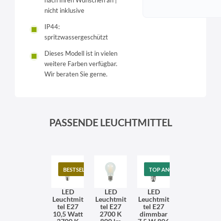
nach Ihren Wünschen an |
nicht inklusive
IP44:
spritzwassergeschützt
Dieses Modell ist in vielen
weitere Farben verfügbar.
Wir beraten Sie gerne.
PASSENDE LEUCHTMITTEL
BESTSELLER
TOP ANGEBOT
LED
LED
LED
Leuchtmit
Leuchtmit
Leuchtmit
tel E27
tel E27
tel E27
10,5 Watt
2700 K
dimmbar