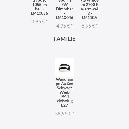
2700 K
800 lm
7,5 W 806
1055 lm
7W
lm 2700 K
hell -
Dimmbar
warmwei
LM10055
-
ß -
LM10046
LM110A
3,95 €
*
4,95 €
*
6,95 €
*
FAMILIE
Wandlam
pe Außen
Schwarz
Weiß
IP44
vielseitig
E27
58,95 €
*