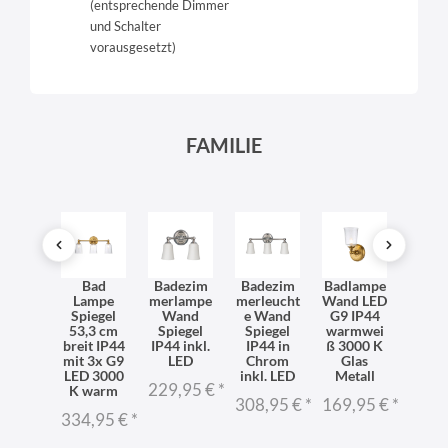
(entsprechende Dimmer
und Schalter
vorausgesetzt)
FAMILIE
ndlam
Bad
Badezim
Badezim
Badlampe
Wand
pe
Lampe
merlampe
merleucht
Wand LED
p
dezim
Spiegel
Wand
e Wand
G9 IP44
Bade
r in
53,3 cm
Spiegel
Spiegel
warmwei
mer
hrom
breit IP44
IP44 inkl.
IP44 in
ß 3000 K
Chr
P44
mit 3x G9
LED
Chrom
Glas
IP
ndarm
LED 3000
inkl. LED
Metall
blen
229,95 €
*
ABELL
K warm
YSAB
308,95 €
*
169,95 €
*
A
A
334,95 €
*
2,95 €
*
152,