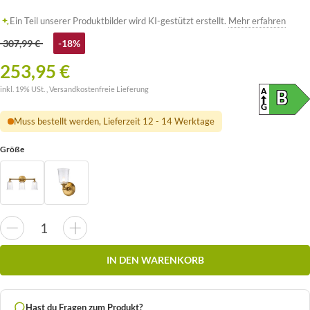
Ein Teil unserer Produktbilder wird KI-gestützt erstellt.
Mehr erfahren
307,99 €
-18%
253,95 €
inkl. 19% USt. ,
Versandkostenfreie Lieferung
A
ENERG
B
(SKAL
G
Muss bestellt werden, Lieferzeit 12 - 14 Werktage
Größe
IN DEN WARENKORB
Hast du Fragen zum Produkt?