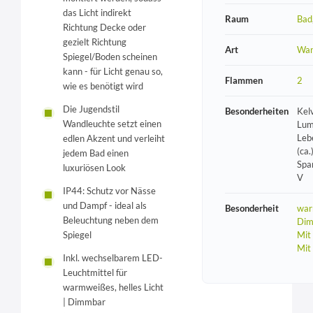
das Licht indirekt
Raum
Bad
Richtung Decke oder
gezielt Richtung
Art
Wan
Spiegel/Boden scheinen
kann - für Licht genau so,
Flammen
2
wie es benötigt wird
Die Jugendstil
Besonderheiten
Kel
Wandleuchte setzt einen
Lum
Leb
edlen Akzent und verleiht
(ca.
jedem Bad einen
Spa
luxuriösen Look
V
IP44: Schutz vor Nässe
und Dampf - ideal als
Besonderheit
war
Beleuchtung neben dem
Dim
Mit
Spiegel
Mit
Inkl. wechselbarem LED-
Leuchtmittel für
warmweißes, helles Licht
| Dimmbar