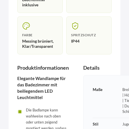
inklusive
FARBE
SPRITZSCHUTZ
Messing brüniert,
IP44
Klar/Transparent
Produktinformationen
Details
Elegante Wandlampe für
das Badezimmer mit
Maße
Bre
beiliegendem LED
| H
Leuchtmittel
| T
| D
Die Badlampe kann
Sch
wahlweise nach oben
oder unten zeigend
Stil
Jug
montiert werden, sodass