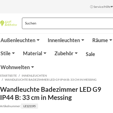
ⓘ Service/Hilfe
Außenleuchten
Innenleuchten
Räume
Stile
Material
Zubehör
Sale
Wohnwelten
STARTSEITE
INNENLEUCHTEN
WANDLEUCHTE BADEZIMMER LED G9 IP44 B: 33 CM IN MESSING
Wandleuchte Badezimmer LED G9
IP44 B: 33 cm in Messing
Artikelnummer:
LE121195