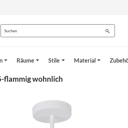
n
Räume
Stile
Material
Zubehö
5-flammig wohnlich