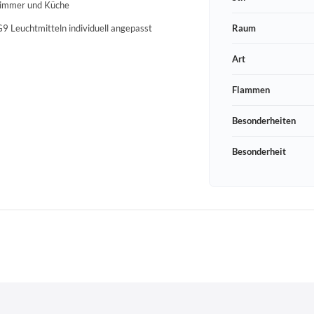
nzimmer und Küche
9 Leuchtmitteln individuell angepasst
Raum
Art
Flammen
Besonderheiten
Besonderheit
Schneeberger Str. 3
PLZ, Ort
09125 Sachsen Chemnitz