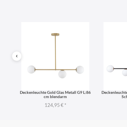
niert
Deckenleuchte Gold Glas Metall G9 L:86
Deckenleuchte
cm blendarm
Sc
124,95 €
*