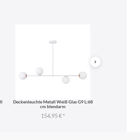
ll
Deckenleuchte Metall Weiß Glas G9 L:68
Deckenleuchte 
cm blendarm
blendar
154,95 €
*
96