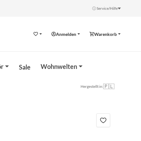
ⓘ Service/Hilfe
Anmelden
Warenkorb
Wunschzettel
r
Wohnwelten
Sale
🇵🇱
Hergestellt in: