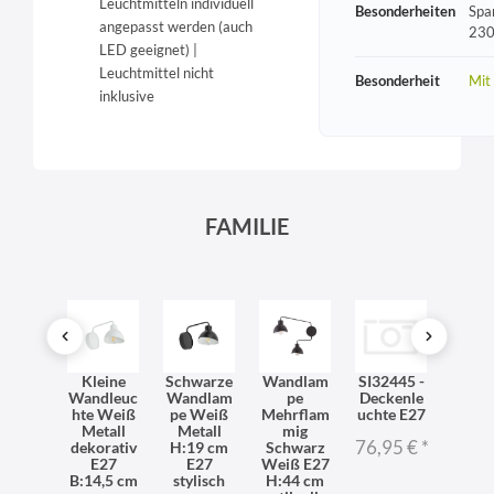
Leuchtmitteln individuell
Besonderheiten
Spa
angepasst werden (auch
230
LED geeignet) |
Leuchtmittel nicht
Besonderheit
Mit
inklusive
FAMILIE
0333 -
Kleine
Schwarze
Wandlam
SI32445 -
SI324
hlamp
Wandleuc
Wandlam
pe
Deckenle
Deck
 E27
hte Weiß
pe Weiß
Mehrflam
uchte E27
uchte
Metall
Metall
mig
1,95 €
*
76,95 €
*
76,9
dekorativ
H:19 cm
Schwarz
E27
E27
Weiß E27
B:14,5 cm
stylisch
H:44 cm