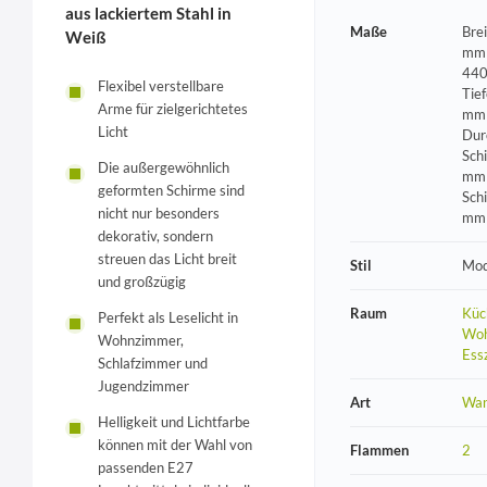
aus lackiertem Stahl in
Maße
Bre
Weiß
mm 
440
Flexibel verstellbare
Tie
Arme für zielgerichtetes
mm 
Licht
Dur
Sch
Die außergewöhnlich
mm 
geformten Schirme sind
Sch
nicht nur besonders
mm
dekorativ, sondern
streuen das Licht breit
Stil
Mod
und großzügig
Raum
Küc
Perfekt als Leselicht in
Woh
Wohnzimmer,
Ess
Schlafzimmer und
Jugendzimmer
Art
Wan
Helligkeit und Lichtfarbe
können mit der Wahl von
Flammen
2
passenden E27