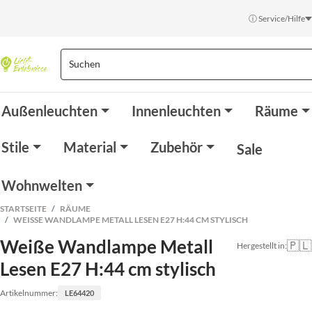
ⓘ Service/Hilfe
Außenleuchten
Innenleuchten
Räume
Stile
Material
Zubehör
Sale
Wohnwelten
STARTSEITE
RÄUME
WEISSE WANDLAMPE METALL LESEN E27 H:44 CM STYLISCH
Weiße Wandlampe Metall
🇵🇱
Hergestellt in:
Lesen E27 H:44 cm stylisch
Artikelnummer:
LE64420