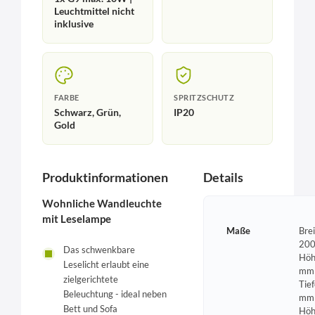
Leuchtmittel nicht
inklusive
FARBE
SPRITZSCHUTZ
Schwarz, Grün,
IP20
Gold
Produktinformationen
Details
Wohnliche Wandleuchte
mit Leselampe
Maße
Brei
200
Das schwenkbare
Höh
Leselicht erlaubt eine
mm 
zielgerichtete
Tie
Beleuchtung - ideal neben
mm 
Bett und Sofa
Hö