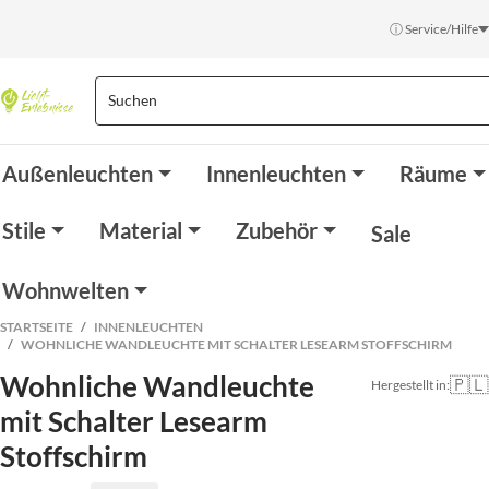
ⓘ Service/Hilfe
Außenleuchten
Innenleuchten
Räume
Stile
Material
Zubehör
Sale
Wohnwelten
STARTSEITE
INNENLEUCHTEN
WOHNLICHE WANDLEUCHTE MIT SCHALTER LESEARM STOFFSCHIRM
Wohnliche Wandleuchte
🇵🇱
Hergestellt in:
mit Schalter Lesearm
Stoffschirm