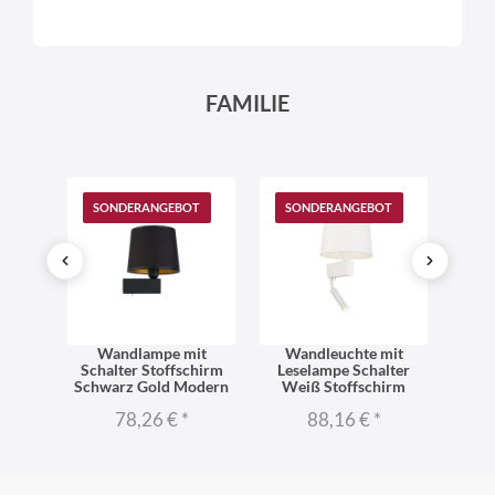
FAMILIE
T
SONDERANGEBOT
SONDERANGEBOT
SO
Wandlampe mit
Wandleuchte mit
Wa
mit
Schalter Stoffschirm
Leselampe Schalter
Sc
au E27
Schwarz Gold Modern
Weiß Stoffschirm
Schw
78,26 €
*
88,16 €
*