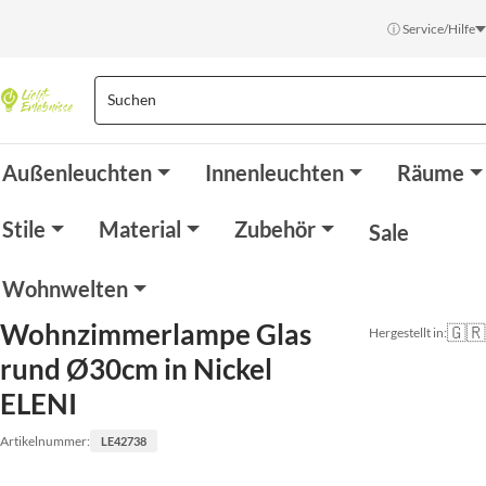
ⓘ Service/Hilfe
Außenleuchten
Innenleuchten
Räume
Stile
Material
Zubehör
Sale
Wohnwelten
Wohnzimmerlampe Glas
🇬🇷
Hergestellt in:
rund Ø30cm in Nickel
ELENI
Artikelnummer:
LE42738