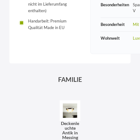
nicht im Lieferumfang
Besonderheiten
Spa
enthalten)
V
Handarbeit: Premium
Besonderheit
Mit
Qualität Made in EU
Wohnwelt
Lux
FAMILIE
Deckenle
uchte
Antik in
Messing