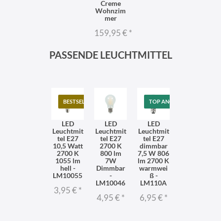
Creme
Wohnzim
mer
159,95 €
*
PASSENDE LEUCHTMITTEL
BESTSELLER
TOP ANGEBOT
LED
LED
LED
Leuchtmit
Leuchtmit
Leuchtmit
tel E27
tel E27
tel E27
10,5 Watt
2700 K
dimmbar
2700 K
800 lm
7,5 W 806
1055 lm
7W
lm 2700 K
hell -
Dimmbar
warmwei
LM10055
-
ß -
LM10046
LM110A
3,95 €
*
4,95 €
*
6,95 €
*