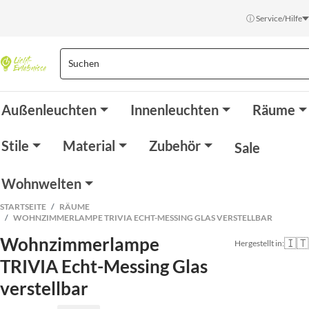
ⓘ Service/Hilfe
Außenleuchten
Innenleuchten
Räume
Stile
Material
Zubehör
Sale
Wohnwelten
STARTSEITE
RÄUME
WOHNZIMMERLAMPE TRIVIA ECHT-MESSING GLAS VERSTELLBAR
Wohnzimmerlampe
🇮🇹
Hergestellt in:
TRIVIA Echt-Messing Glas
verstellbar