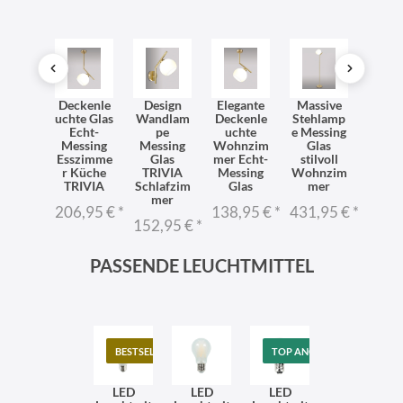
chleuc
Deckenle
Design
Elegante
Massive
Opul
hte
uchte Glas
Wandlam
Deckenle
Stehlamp
Deck
IVIA
Echt-
pe
uchte
e Messing
uch
cht-
Messing
Messing
Wohnzim
Glas
Mess
ssing
Esszimme
Glas
mer Echt-
stilvoll
Gl
las
r Küche
TRIVIA
Messing
Wohnzim
Essz
emium
TRIVIA
Schlafzim
Glas
mer
r TR
sign
mer
206,95 €
*
138,95 €
*
431,95 €
*
1.39
9,95 €
*
152,95 €
*
PASSENDE LEUCHTMITTEL
BESTSELLER
TOP ANGEBOT
LED
LED
LED