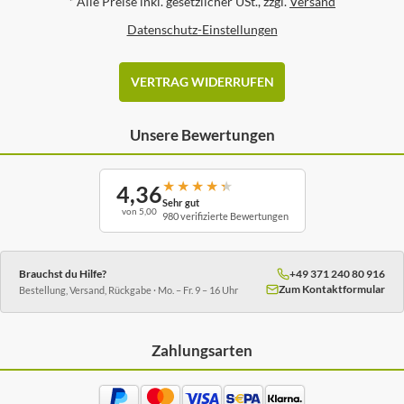
*
Alle Preise inkl. gesetzlicher USt., zzgl.
Versand
Datenschutz-Einstellungen
VERTRAG WIDERRUFEN
Unsere Bewertungen
★
★
★
★
★
4,36
Sehr gut
von 5,00
980 verifizierte Bewertungen
Brauchst du Hilfe?
+49 371 240 80 916
Zum Kontaktformular
Bestellung, Versand, Rückgabe · Mo. – Fr. 9 – 16 Uhr
Zahlungsarten