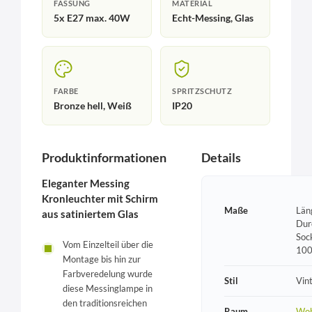
FASSUNG
MATERIAL
5x E27 max. 40W
Echt-Messing, Glas
FARBE
SPRITZSCHUTZ
Bronze hell, Weiß
IP20
Produktinformationen
Details
Eleganter Messing
Kronleuchter mit Schirm
Maße
Län
aus satiniertem Glas
Dur
Soc
Vom Einzelteil über die
10
Montage bis hin zur
Farbveredelung wurde
Stil
Vin
diese Messinglampe in
den traditionsreichen
Raum
Woh