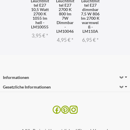
Leuchtmit
Leuchtmit
Leuchtmit
tel E27
tel E27
tel E27
10,5 Watt
2700 K
dimmbar
2700 K
800 lm
7,5 W 806
1055 lm
7W
lm 2700 K
hell -
Dimmbar
warmwei
LM10055
-
ß -
LM10046
LM110A
3,95 €
*
4,95 €
*
6,95 €
*
Informationen
Gesetzliche Informationen