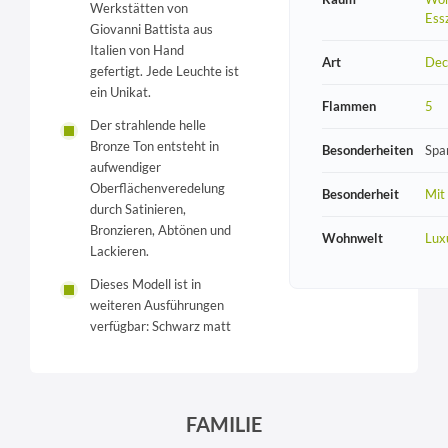
Werkstätten von
Ess
Giovanni Battista aus
Italien von Hand
Art
Dec
gefertigt. Jede Leuchte ist
ein Unikat.
Flammen
5
Der strahlende helle
Bronze Ton entsteht in
Besonderheiten
Spa
aufwendiger
Oberflächenveredelung
Besonderheit
Mit
durch Satinieren,
Bronzieren, Abtönen und
Wohnwelt
Lux
Lackieren.
Dieses Modell ist in
weiteren Ausführungen
verfügbar: Schwarz matt
FAMILIE