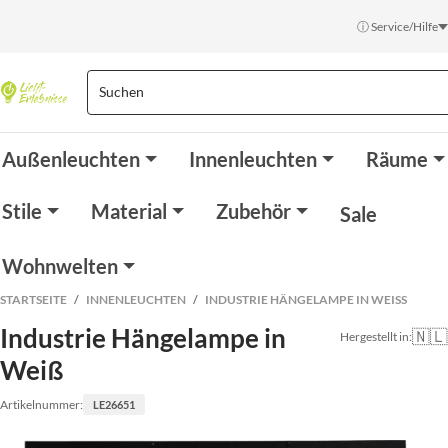
ⓘ Service/Hilfe
Außenleuchten
Innenleuchten
Räume
Stile
Material
Zubehör
Sale
Wohnwelten
STARTSEITE
INNENLEUCHTEN
INDUSTRIE HÄNGELAMPE IN WEISS
Industrie Hängelampe in
🇳🇱
Hergestellt in:
Weiß
Artikelnummer:
LE26651