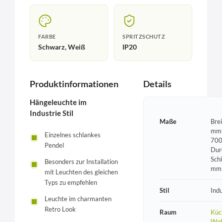
FARBE
SPRITZSCHUTZ
Schwarz, Weiß
IP20
Produktinformationen
Details
Hängeleuchte im
Industrie Stil
Maße
Bre
mm 
Einzelnes schlankes
700
Pendel
Dur
Sch
Besonders zur Installation
mm
mit Leuchten des gleichen
Typs zu empfehlen
Stil
Indu
Leuchte im charmanten
Retro Look
Raum
Küc
Woh