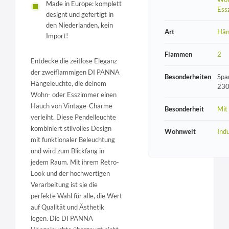
Made in Europe: komplett
Ess
designt und gefertigt in
den Niederlanden, kein
Art
Hän
Import!
Flammen
2
Entdecke die zeitlose Eleganz
der zweiflammigen DI PANNA
Besonderheiten
Spa
Hängeleuchte, die deinem
230
Wohn- oder Esszimmer einen
Hauch von Vintage-Charme
Besonderheit
Mit
verleiht. Diese Pendelleuchte
kombiniert stilvolles Design
Wohnwelt
Indu
mit funktionaler Beleuchtung
und wird zum Blickfang in
jedem Raum. Mit ihrem Retro-
Look und der hochwertigen
Verarbeitung ist sie die
perfekte Wahl für alle, die Wert
auf Qualität und Ästhetik
legen. Die DI PANNA