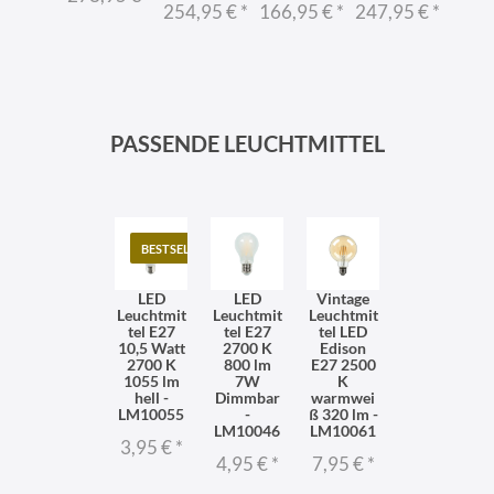
254,95 €
*
166,95 €
*
247,95 €
*
oter
PAN
tall
231,
ptik
7,95 €
*
PASSENDE LEUCHTMITTEL
BESTSELLER
LED
LED
Vintage
Leuchtmit
Leuchtmit
Leuchtmit
tel E27
tel E27
tel LED
10,5 Watt
2700 K
Edison
2700 K
800 lm
E27 2500
1055 lm
7W
K
hell -
Dimmbar
warmwei
LM10055
-
ß 320 lm -
LM10046
LM10061
3,95 €
*
4,95 €
*
7,95 €
*