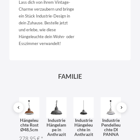
Lass dich von ihrem Vintage-
Charme verzaubern und bringe
ein Stück Industrie-Design in
dein Zuhause. Bestelle jetzt
und erlebe, wie diese
Hängeleuchte dein Wohn- oder
Esszimmer verwandelt!
FAMILIE
ntage
Hängeleu
Industrie
Industrie
Industrie
Indus
delleu
chte Rost
Hängelam
Hängeleu
Pendelleu
Pende
e E27
Ø48,5cm
pe in
chte in
chte DI
ch
in
Anthrazit
Anthrazit
PANNA
Häng
278,95 €
*
hwarz
pe E2