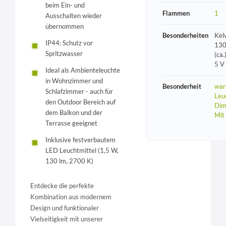
beim Ein- und
Flammen
1
Ausschalten wieder
übernommen
Besonderheiten
Kel
IP44: Schutz vor
130
Spritzwasser
(ca.
5 V
Ideal als Ambienteleuchte
in Wohnzimmer und
Besonderheit
war
Schlafzimmer - auch für
Leu
den Outdoor Bereich auf
Dim
dem Balkon und der
Mit
Terrasse geeignet
Inklusive festverbautem
LED Leuchtmittel (1,5 W,
130 lm, 2700 K)
Entdecke die perfekte
Kombination aus modernem
Design und funktionaler
Vielseitigkeit mit unserer