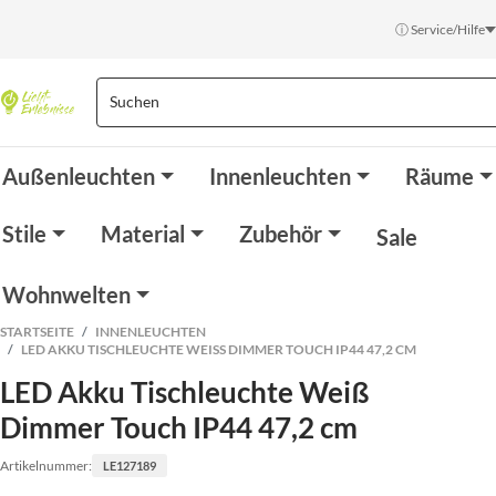
ⓘ Service/Hilfe
Außenleuchten
Innenleuchten
Räume
Stile
Material
Zubehör
Sale
Wohnwelten
STARTSEITE
INNENLEUCHTEN
LED AKKU TISCHLEUCHTE WEISS DIMMER TOUCH IP44 47,2 CM
LED Akku Tischleuchte Weiß
Dimmer Touch IP44 47,2 cm
Artikelnummer:
LE127189