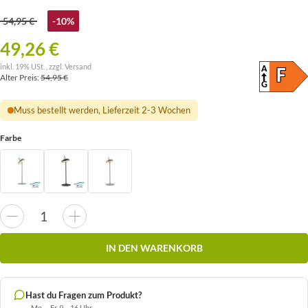
54,95 €
-10%
49,26 €
inkl. 19% USt. , zzgl.
Versand
A
ENER
F
Alter Preis:
54,95 €
(SKAL
G
Muss bestellt werden, Lieferzeit 2-3 Wochen
Farbe
IN DEN WARENKORB
Hast du Fragen zum Produkt?
Mo. – Fr. 9 – 16 Uhr