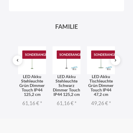
FAMILIE
SONDERANGEBOT
SONDERANGEBOT
SONDERANGEBOT
SO
kku
LED Akku
LED Akku
LED Akku
LE
uchte
Stehleuchte
Stehleuchte
Tischleuchte
Tisc
ge
Grün Dimmer
Schwarz
Grün Dimmer
Sc
Touch
Touch IP44
Dimmer Touch
Touch IP44
Dimm
,2 cm
125,2 cm
IP44 125,2 cm
47,2 cm
IP44
6 €
*
61,16 €
*
61,16 €
*
49,26 €
*
49