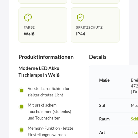
FARBE
SPRITZSCHUTZ
Weiß
IP44
Produktinformationen
Details
Moderne LED Akku
Tischlampe in Weiß
Maße
Bre
472
Verstellbarer Schirm für
| D
zielgerichtetes Licht
Mit praktischem
Stil
Mod
Touchdimmer (stufenlos)
und Touchschalter
Raum
Sch
Memory-Funktion - letzte
Art
Tis
Einstellungen werden