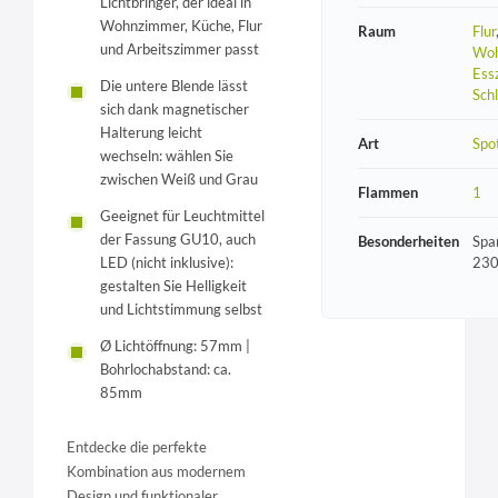
Lichtbringer, der ideal in
Wohnzimmer, Küche, Flur
Raum
Flur
und Arbeitszimmer passt
Woh
Ess
Die untere Blende lässt
Sch
sich dank magnetischer
Halterung leicht
Art
Spo
wechseln: wählen Sie
zwischen Weiß und Grau
Flammen
1
Geeignet für Leuchtmittel
der Fassung GU10, auch
Besonderheiten
Spa
230
LED (nicht inklusive):
gestalten Sie Helligkeit
und Lichtstimmung selbst
Ø Lichtöffnung: 57mm |
Bohrlochabstand: ca.
85mm
Entdecke die perfekte
Kombination aus modernem
Design und funktionaler