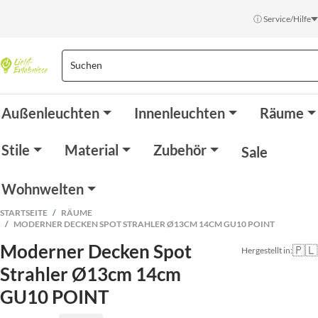
ⓘ Service/Hilfe
Außenleuchten
Innenleuchten
Räume
Stile
Material
Zubehör
Sale
Wohnwelten
STARTSEITE
RÄUME
MODERNER DECKEN SPOT STRAHLER Ø13CM 14CM GU10 POINT
Moderner Decken Spot
🇵🇱
Hergestellt in:
Strahler Ø13cm 14cm
GU10 POINT