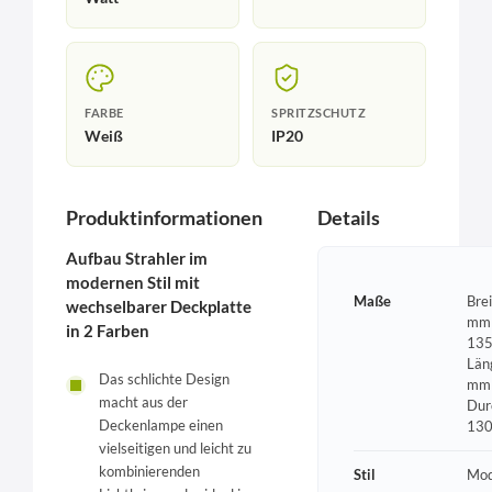
FARBE
SPRITZSCHUTZ
Weiß
IP20
Produktinformationen
Details
Aufbau Strahler im
modernen Stil mit
Maße
Bre
wechselbarer Deckplatte
mm 
in 2 Farben
135
Län
Das schlichte Design
mm 
macht aus der
Dur
Deckenlampe einen
13
vielseitigen und leicht zu
kombinierenden
Stil
Mod