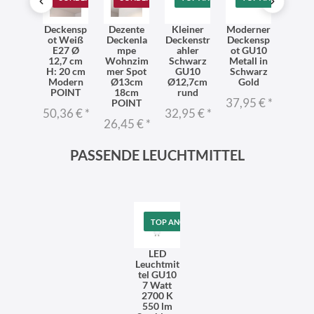
ißer
Deckensp
Dezente
Kleiner
Moderner
Mode
kenstr
ot Weiß
Deckenla
Deckenstr
Deckensp
Decke
hler
E27 Ø
mpe
ahler
ot GU10
ahl
OINT
12,7 cm
Wohnzim
Schwarz
Metall in
Met
13cm
H: 20 cm
mer Spot
GU10
Schwarz
GU
:9cm
Modern
Ø13cm
Ø12,7cm
Gold
Ø12,
U10
POINT
18cm
rund
ru
37,95 €
*
dern
POINT
50,36 €
*
32,95 €
*
31,9
95 €
*
26,45 €
*
PASSENDE LEUCHTMITTEL
TOP ANGEBOT
LED
Leuchtmit
tel GU10
7 Watt
2700 K
550 lm