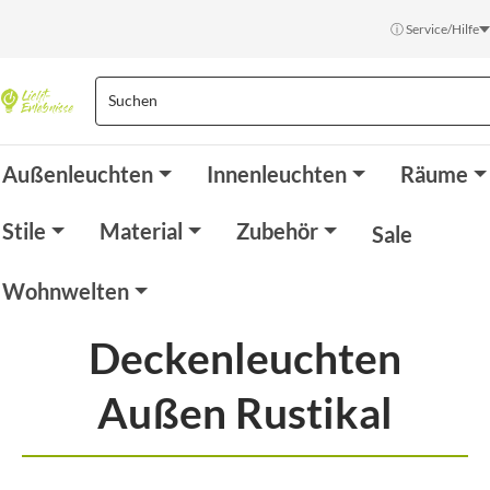
ⓘ Service/Hilfe
Außenleuchten
Innenleuchten
Räume
Stile
Material
Zubehör
Sale
Wohnwelten
Deckenleuchten
Außen Rustikal