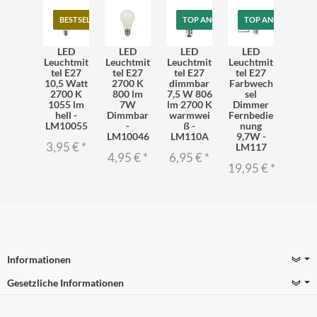
BESTSELLER
TOP ANGEBOT
TOP ANGEBOT
LED
LED
LED
LED
Leuchtmit
Leuchtmit
Leuchtmit
Leuchtmit
tel E27
tel E27
tel E27
tel E27
10,5 Watt
2700 K
dimmbar
Farbwech
2700 K
800 lm
7,5 W 806
sel
1055 lm
7W
lm 2700 K
Dimmer
hell -
Dimmbar
warmwei
Fernbedie
LM10055
-
ß -
nung
LM10046
LM110A
9,7W -
3,95 €
*
LM117
4,95 €
*
6,95 €
*
19,95 €
*
Informationen
Gesetzliche Informationen