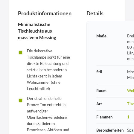
Produktinformationen
Details
Minimalistische
Tischleuchte aus
Maße
Bre
massivem Messing
mm 
80 
Die dekorative
Län
Tischlampe sorgt für eine
mm
direkte Beleuchtung und
setzt einen besonderen
Stil
Mod
Lichtakzent in jedem
Min
Wohnzimmer (ohne
Leuchtmittel)
Raum
Wo
Der strahlende helle
Art
Tis
Bronze Ton entsteht in
aufwendiger
Flammen
1
Oberflächenveredelung
durch Satinieren,
Bronzieren, Abtönen und
Besonderheiten
Spa