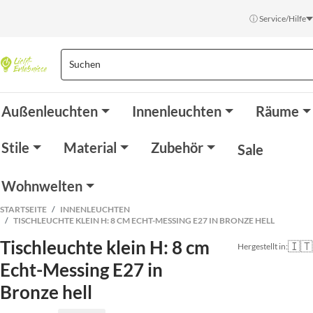
ⓘ Service/Hilfe
Außenleuchten
Innenleuchten
Räume
Stile
Material
Zubehör
Sale
Wohnwelten
STARTSEITE
INNENLEUCHTEN
TISCHLEUCHTE KLEIN H: 8 CM ECHT-MESSING E27 IN BRONZE HELL
Tischleuchte klein H: 8 cm
🇮🇹
Hergestellt in:
Echt-Messing E27 in
Bronze hell