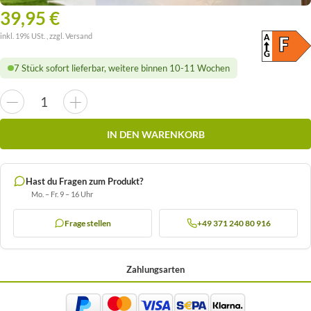
39,95 €
inkl. 19% USt. , zzgl.
Versand
A
ENER
F
(SKAL
G
7 Stück sofort lieferbar, weitere binnen 10-11 Wochen
IN DEN WARENKORB
Hast du Fragen zum Produkt?
Mo. – Fr. 9 – 16 Uhr
Frage stellen
+49 371 240 80 916
Zahlungsarten