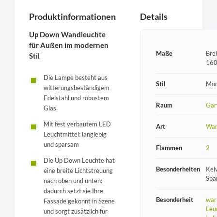
Produktinformationen
Details
Up Down Wandleuchte
für Außen im modernen
Maße
Bre
Stil
160
Die Lampe besteht aus
Stil
Mod
witterungsbeständigem
Edelstahl und robustem
Raum
Gar
Glas
Mit fest verbautem LED
Art
Wan
Leuchtmittel: langlebig
und sparsam
Flammen
2
Die Up Down Leuchte hat
Besonderheiten
Kel
eine breite Lichtstreuung
Spa
nach oben und unten:
dadurch setzt sie Ihre
Besonderheit
war
Fassade gekonnt in Szene
Leu
und sorgt zusätzlich für