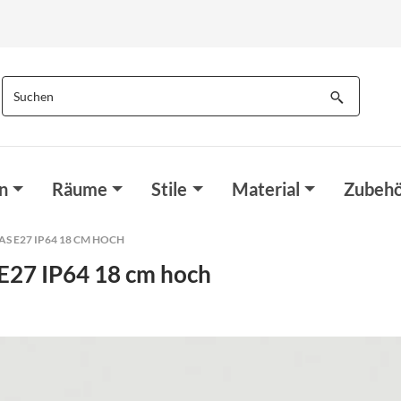
n
Räume
Stile
Material
Zubehö
 E27 IP64 18 CM HOCH
E27 IP64 18 cm hoch