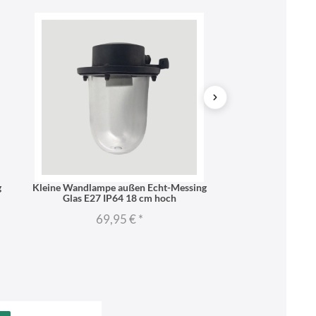
g
Kleine Wandlampe außen Echt-Messing
Wandleuchte außen
Glas E27 IP64 18 cm hoch
IP64
69,95 €
*
71