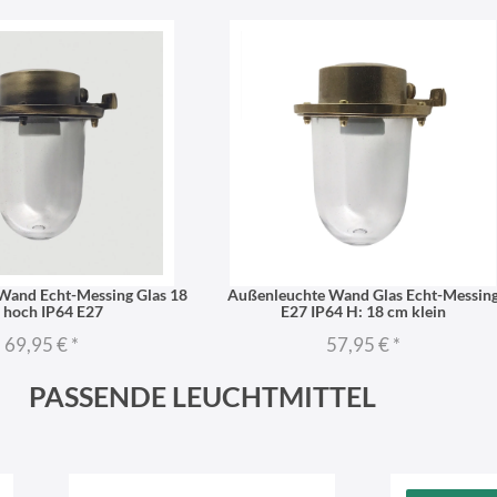
Wand Echt-Messing Glas 18
Außenleuchte Wand Glas Echt-Messin
 hoch IP64 E27
E27 IP64 H: 18 cm klein
69,95 €
*
57,95 €
*
PASSENDE LEUCHTMITTEL