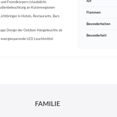
Art
 und Fremdkörpern (staubdicht,
ls Außenbeleuchtung an Küstenregionen
Flammen
ichtbringer in Hotels, Restaurants, Bars
Besonderheiten
ntage Design der Outdoor Hängeleuchte ab
Besonderheit
ch energiesparende LED Leuchtmittel
Schneeberger Str. 3
PLZ, Ort
09125 Sachsen Chemnitz
FAMILIE