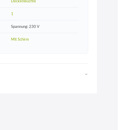
Deckenleuchte
1
Spannung: 230 V
Mit Schirm
Web
https://www.licht-erlebnisse.de