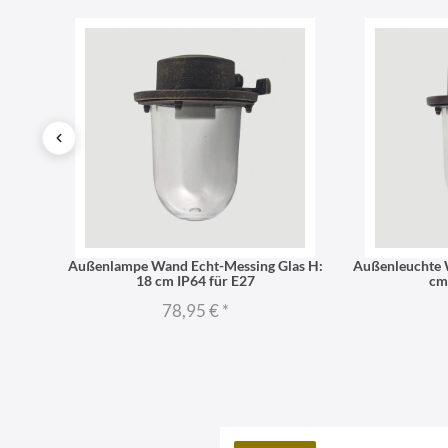
18 cm
Außenlampe Wand Echt-Messing Glas H:
Außenleuchte 
18 cm IP64 für E27
cm
78,95 €
*