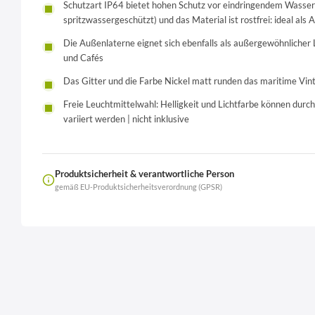
Schutzart IP64 bietet hohen Schutz vor eindringendem Wasser
spritzwassergeschützt) und das Material ist rostfrei: ideal a
Die Außenlaterne eignet sich ebenfalls als außergewöhnlicher L
und Cafés
Das Gitter und die Farbe Nickel matt runden das maritime Vi
Freie Leuchtmittelwahl: Helligkeit und Lichtfarbe können dur
variiert werden | nicht inklusive
Produktsicherheit & verantwortliche Person
gemäß EU-Produktsicherheitsverordnung (GPSR)
Name
LierOn GmbH
Anschrift