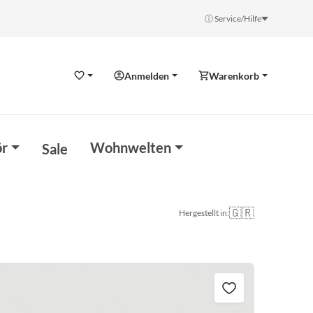
ⓘ Service/Hilfe
Anmelden
Warenkorb
Wunschzettel
r
Wohnwelten
Sale
🇬🇷
Hergestellt in: