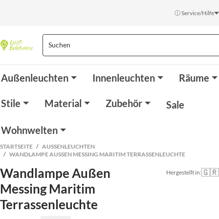
ⓘ Service/Hilfe
Außenleuchten
Innenleuchten
Räume
Stile
Material
Zubehör
Sale
Wohnwelten
STARTSEITE
AUSSENLEUCHTEN
WANDLAMPE AUSSEN MESSING MARITIM TERRASSENLEUCHTE
Wandlampe Außen
🇬🇷
Hergestellt in:
Messing Maritim
Terrassenleuchte