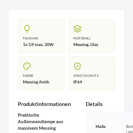
FASSUNG
MATERIAL
1x G9 max. 20W
Messing, Glas
FARBE
SPRITZSCHUTZ
Messing Antik
IP64
Produktinformationen
Details
Praktische
Außenwandlampe aus
Maße
Bre
massivem Messing
| H