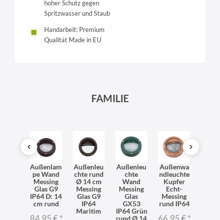
hoher Schutz gegen
Spritzwasser und Staub
Handarbeit: Premium
Qualität Made in EU
FAMILIE
terfes
Außenlam
Außenleu
Außenleu
Außenwa
Auße
te
pe Wand
chte rund
chte
ndleuchte
ndleu
enleu
Messing
Ø 14 cm
Wand
Kupfer
Mess
e Rund
Glas G9
Messing
Messing
Echt-
Gl
P64
IP64 D: 14
Glas G9
Glas
Messing
GX
htes
cm rund
IP64
GX53
rund IP64
IP64 
ssing
Maritim
IP64 Grün
Rostb
84,95 €
*
66,95 €
*
rund Ø 14
Ant