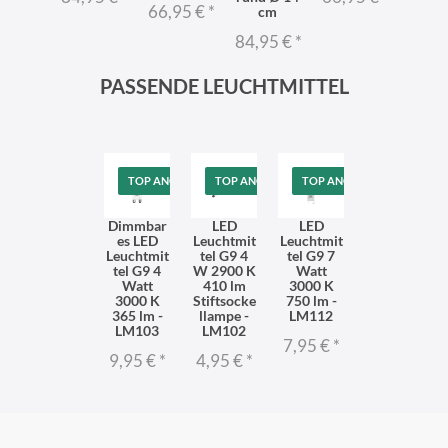
95 €
*
66,95 €
*
cm
84,9
84,95 €
*
PASSENDE LEUCHTMITTEL
TOP ANGEBOT
TOP ANGEBOT
TOP ANGEBOT
Dimmbar
LED
LED
es LED
Leuchtmit
Leuchtmit
Leuchtmit
tel G9 4
tel G9 7
tel G9 4
W 2900 K
Watt
Watt
410 lm
3000 K
3000 K
Stiftsocke
750 lm -
365 lm -
llampe -
LM112
LM103
LM102
7,95 €
*
9,95 €
*
4,95 €
*