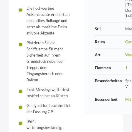
| Ti
Die hochwertige
Dur
Außenleuchte erinnert an
14
ein antikes Bullauge und
setzt als maritime Deko
Stil
Mar
stilvolle Akzente
Raum
Gar
Platzieren Sie die
Schiffslampe für mehr
Art
Wan
Sicherheit auf Ihrem
Grundstück neben der
Treppe, dem
Flammen
1
Eingangsbereich oder
Balkon
Besonderheiten
Spa
V
Echt-Messing: wetterfest;
rostfrei selbst an Küsten
Besonderheit
Mit
Geeignet für Leuchtmittel
der Fassung G9
IP64:
witterungsbeständig,